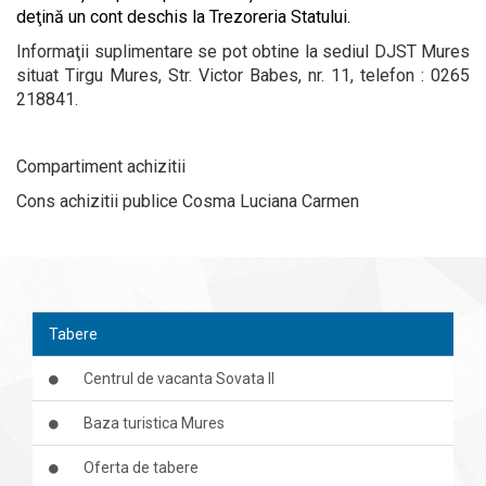
deţină un cont deschis la Trezoreria Statului.
Informaţii suplimentare se pot obtine la sediul
DJST Mures
situat
Tirgu Mures, Str. Victor Babes, nr. 11
, telefon :
0265
218841
.
Compartiment achizitii
Cons achizitii publice Cosma Luciana Carmen
Tabere
Centrul de vacanta Sovata II
Baza turistica Mures
Oferta de tabere