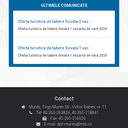
ULTIMELE COMUNICATE
Oferta turistica de tabere Sovata 2 vac...
Oferta turistica de tabere Sovata 1 vacanta de vara 2026
Oferta turistica de tabere Sovata 1 vac...
Oferta turistica de tabere Sovata 1 vacanta de vara 2026
Contact
Mures, Tirgu Mures
Str.: Victor Babes, nr. 11
Tel: 40.265-263826,
40.265-218841
Fax: 40.265-216026
E-mail:
djst.mures@mts.ro