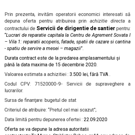
Prin prezenta,
invităm operatorii economici interesati să
depuna oferta
pentru
atribuirea prin
achizitie directa
a
Servicii de dirigentie de santier
contractului de
pentru:
“
Lucrari de reparatie capitala la Centru de Agrement Sovata I
– Vila 1: reparatii acoperis, fatade, spatii de cazare si cantina
- spatiu de servire a mesei – magazii
”.
Durata contract este de la predarea amplasamentului și
până la data maxima de 15 decembrie 2020.
Valoarea estimata a achizitiei :
3.500
lei, fără TVA .
Codul CPV:
7
1520000-9- Servicii de supraveghere a
lucrarilor
.
Sursa de finanţare:
bugetul de stat
Criteriul de atribuire: “Pretul cel mai scazut”;
Data limită pentru depunerea ofertei :
22.09.2020
Oferta se va depun
e la adresa
autoritatii