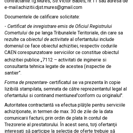
contractante:Tg.Mures, Str.Victor Babes, nr.11 sau
adresa de
e-mail:
achizitii.djst.mures@gmail.com
Documentele de calificare solicitate:
-
Certificat de inregistrare emis de Oficiul Registrului
Comertului
de pe langa Tribunalele Teritoriale, din care sa
rezulte ca
obiectul de activitate
al ofertantului include
domeniul ce face obiectul achizitiei,
respectiv codurile
CAEN corespunzatoare serviciilor ce constitue obiectul
achizitiei publice „7112 – activitati de inginerie
si
consultanta tehnica legate de acestea (inspectie de
santier”
.
Forma de prezentare-
certificatul se va prezenta în copie
lizibilă stampilata, semnata de către reprezentantul legal al
ofertantului si continand mentiunea"conform cu originalul".
Autoritatea contractantă va efectua plăţile pentru serviciile
achiziţionate, in termen de max. 30 de zile de la data
comunicarii facturii,
prin ordin de plata în contul de
Trezorerie al prestatorului.
În acest sens, toţi ofertanţii
interesaţi să participe la selecţia de oferte trebuie să