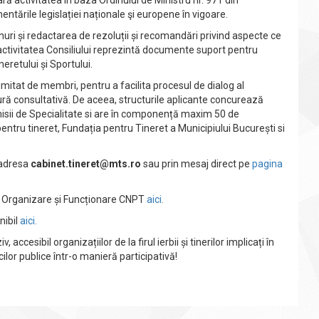
ară activitatea în baza Ordinului de Ministru nr. 971 din
ntările legislației naționale şi europene în vigoare.
ri și redactarea de rezoluții și recomandări privind aspecte ce
activitatea Consiliului reprezintă documente suport pentru
neretului și Sportului.
mitat de membri, pentru a facilita procesul de dialog al
tură consultativă. De aceea, structurile aplicante concurează
misii de Specialitate si are în componență maxim 50 de
entru tineret, Fundația pentru Tineret a Municipiului București si
 adresa
cabinet.tineret@mts.ro
sau prin mesaj direct pe
pagina
e Organizare și Funcționare CNPT
aici.
nibil
aici.
cesibil organizațiilor de la firul ierbii și tinerilor implicați în
cilor publice într-o manieră participativă!