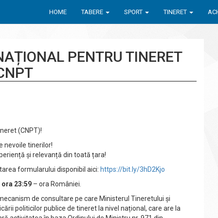
HOME
TABERE
SPORT
TINERET
ACH
 NAȚIONAL PENTRU TINERET
CNPT
Tineret (CNPT)!
nevoile tinerilor!
periență și relevanță din toată țara!
area formularului disponibil aici:
https://bit.ly/3hD2Kjo
 ora 23:59
– ora României.
mecanism de consultare pe care Ministerul Tineretului și
ării politicilor publice de tineret la nivel național, care are la