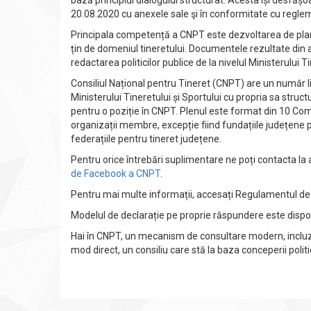
bază principiul dialogului structurat. Acesta își desfășo
20.08.2020 cu anexele sale şi în conformitate cu regleme
Principala competență a CNPT este dezvoltarea de planu
țin de domeniul tineretului. Documentele rezultate din 
redactarea politicilor publice de la nivelul Ministerului Ti
Consiliul Național pentru Tineret (CNPT) are un număr li
Ministerului Tineretului și Sportului cu propria sa struc
pentru o poziție în CNPT. Plenul este format din 10 Co
organizații membre, excepție fiind fundațiile județene p
federațiile pentru tineret județene.
Pentru orice întrebări suplimentare ne poți contacta la
de Facebook a CNPT
.
Pentru mai multe informații, accesați Regulamentul d
Modelul de declarație pe proprie răspundere este dispo
Hai în CNPT, un mecanism de consultare modern, incluziv, ac
mod direct, un consiliu care stă la baza conceperii politi