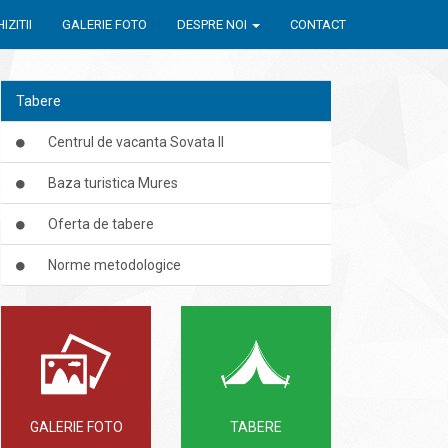
IZITII
GALERIE FOTO
DESPRE NOI
CONTACT
Tabere
Centrul de vacanta Sovata II
Baza turistica Mures
Oferta de tabere
Norme metodologice
GALERIE FOTO
TABERE