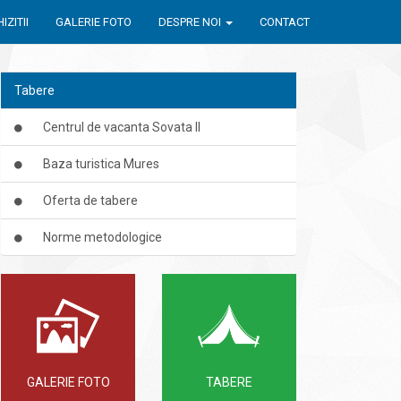
IZITII
GALERIE FOTO
DESPRE NOI
CONTACT
Tabere
Centrul de vacanta Sovata II
Baza turistica Mures
Oferta de tabere
Norme metodologice
GALERIE FOTO
TABERE