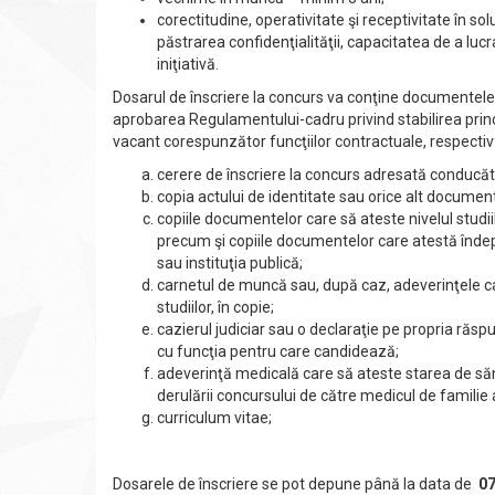
corectitudine, operativitate şi receptivitate în sol
păstrarea confidenţialităţii, capacitatea de a lucr
iniţiativă.
Dosarul de înscriere la concurs va conţine documentel
aprobarea Regulamentului-cadru privind stabilirea prin
vacant corespunzător funcţiilor contractuale, respectiv
cerere de înscriere la concurs adresată conducător
copia actului de identitate sau orice alt documen
copiile documentelor care să ateste nivelul studiil
precum şi copiile documentelor care atestă îndepli
sau instituţia publică;
carnetul de muncă sau, după caz, adeverinţele ca
studiilor, în copie;
cazierul judiciar sau o declaraţie pe propria răs
cu funcţia pentru care candidează;
adeverinţă medicală care să ateste starea de săn
derulării concursului de către medicul de familie
curriculum vitae;
Dosarele de înscriere se pot depune până la data de
07