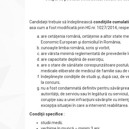
Candidaţii trebuie să îndeplinească
condiţiile cumulat
asa cum a fost modificată prin HG nr. 1027/2014, respec
are cetăţenia română, cetăţenie a altor state me
Economic European şi domiciliul în România;
cunoaşte limba română, scris şi vorbit;
are vârsta minimă reglementată de prevederi
are capacitate deplină de exerciţiu;
are o stare de sănătate corespunzătoare postulu
medicale eliberate de medicul de familie sau de
îndeplineşte condiţiile de studii şi, după caz, de v
la concurs;
nu a fost condamnată definitiv pentru săvârşirea u
autorităţii, de serviciu sau în legătură cu serviciul
corupţie sau a unei infracţiuni săvârşite cu intenţ
excepţia situaţiei în care a intervenit reabilitarea.
Condiţii specifice :
studii medii;
vechime în muncă – minim 3 ani;