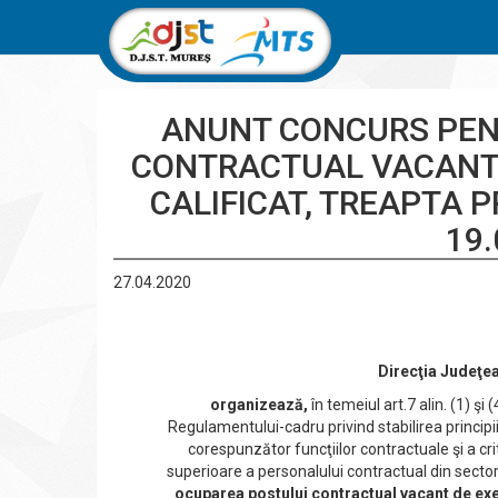
ANUNT CONCURS PEN
CONTRACTUAL VACANT 
CALIFICAT, TREAPTA P
19.
27.04.2020
Direcţia Judeţea
organizează,
în temeiul art.7 alin. (1) 
Regulamentului-cadru privind stabilirea princip
corespunzător funcţiilor contractuale şi a cr
superioare a personalului contractual din sectoru
ocuparea postului contractual vacant de exec