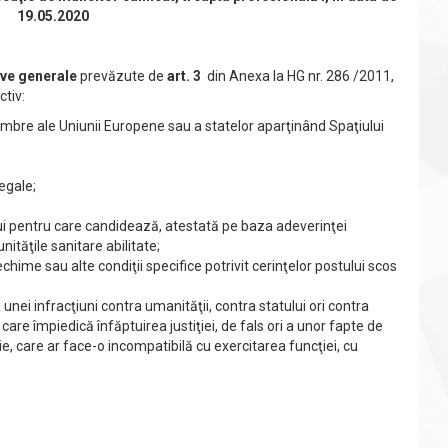
19.05.2020
ive generale
prevăzute de
art. 3
din Anexa la HG nr. 286 /2011,
tiv:
mbre ale Uniunii Europene sau a statelor aparţinând Spaţiului
le legale;
i pentru care candidează, atestată pe baza adeverinţei
 unităţile sanitare abilitate;
echime sau alte condiţii specifice potrivit cerinţelor postului scos
nei infracţiuni contra umanităţii, contra statului ori contra
, care împiedică înfăptuirea justiţiei, de fals ori a unor fapte de
ie, care ar face-o incompatibilă cu exercitarea funcţiei, cu