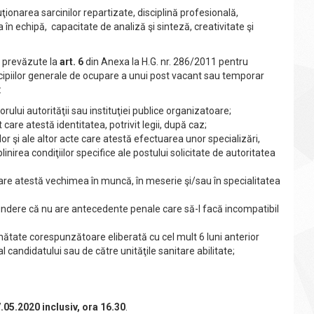
uţionarea sarcinilor repartizate, disciplină profesională,
a în echipă, capacitate de analiză şi sinteză, creativitate şi
e prevăzute la
art. 6
din Anexa la H.G. nr. 286/2011 pentru
cipiilor generale de ocupare a unui post vacant sau temporar
:
ului autorităţii sau instituţiei publice organizatoare;
t care atestă identitatea, potrivit legii, după caz;
or şi ale altor acte care atestă efectuarea unor specializări,
nirea condiţiilor specifice ale postului solicitate de autoritatea
re atestă vechimea în muncă, în meserie şi/sau în specialitatea
pundere că nu are antecedente penale care să-l facă incompatibil
ătate corespunzătoare eliberată cu cel mult 6 luni anterior
 al candidatului sau de către unităţile sanitare abilitate;
.05.2020 inclusiv, ora 16.30
.