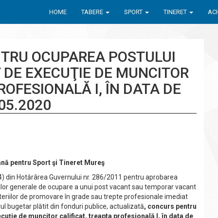
HOME
TABERE
SPORT
TINERET
ACH
TRU OCUPAREA POSTULUI
DE EXECUŢIE DE MUNCITOR
ROFESIONALĂ I, ÎN DATA DE
05.2020
nă pentru Sport şi Tineret Mureş
şi (4) din Hotărârea Guvernului nr. 286/2011 pentru aprobarea
iilor generale de ocupare a unui post vacant sau temporar vacant
iteriilor de promovare în grade sau trepte profesionale imediat
l bugetar plătit din fonduri publice, actualizată
, concurs pentru
uţie de muncitor calificat, treapta profesional
ă I, în data de