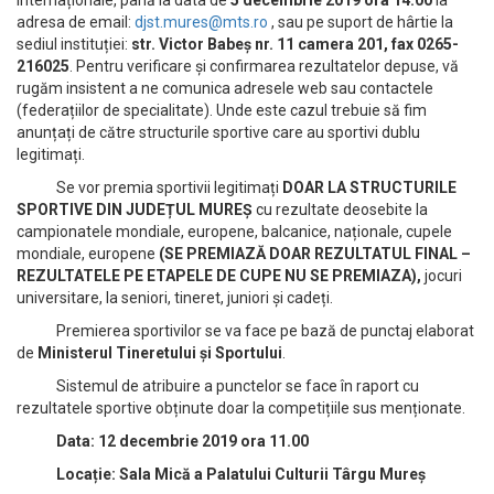
internaționale, până la data de
5 decembrie 2019 ora 14.00
la
adresa de email:
djst.mures@mts.ro
, sau pe suport de hârtie la
sediul instituției:
str. Victor Babeș nr. 11 camera 201, fax 0265-
216025
. Pentru verificare și confirmarea rezultatelor depuse, vă
rugăm insistent a ne comunica adresele web sau contactele
(federațiilor de specialitate). Unde este cazul trebuie să fim
anunțați de către structurile sportive care au sportivi dublu
legitimați.
Se vor premia sportivii legitimați
DOAR LA STRUCTURILE
SPORTIVE DIN JUDEȚUL MUREȘ
cu rezultate deosebite la
campionatele mondiale, europene, balcanice, naționale, cupele
mondiale, europene
(SE PREMIAZĂ DOAR REZULTATUL FINAL –
REZULTATELE PE ETAPELE DE CUPE NU SE PREMIAZA),
jocuri
universitare, la seniori, tineret, juniori și cadeți.
Premierea sportivilor se va face pe bază de punctaj elaborat
de
Ministerul Tineretului și Sportului
.
Sistemul de atribuire a punctelor se face în raport cu
rezultatele sportive obținute doar la competițiile sus menționate.
Data: 12 decembrie 2019 ora 11.00
Locație: Sala Mică a Palatului Culturii Târgu Mureș