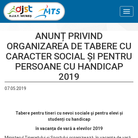
Toggl
navig
ANUNȚ PRIVIND
ORGANIZAREA DE TABERE CU
CARACTER SOCIAL ȘI PENTRU
PERSOANE CU HANDICAP
2019
07.05.2019
Tabere pentru tineri cu nevoi sociale şi pentru elevi și
studenți cu handicap
în vacanța de vară a elevilor 2019
Ministerul Tineretului şi Sportului organizează în vacanța de vară