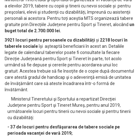
a elevilor 2019, tabere cu copiii și tinerii cu nevoi sociale și pentru
preşcolarii, elevii şi studenţii cu dizabilități, împreună cu asistenţii
personali ai acestora. Pentru toți aceștia MTS organizează tabere
gratuite prin Direcțiile Județene pentru Sport și Tineret, alocând
un
buget total de 2.700.000 lei.
3921 locuri pentru persoanele cu dizabilități
și
2218 locuri în
taberele sociale
își așteaptă beneficiarii în acest an. Detaliile
legate de calendarul taberelor poate fi consultate la fiecare
Direcție Județeană pentru Sport și Tineret în parte, tot acolo
urmând să fie depuse și cererile pentru acordarea unui loc
gratuit. Acestea trebuie să fie însoţite de o copie după documentul
care atestă gradul de handicap şi o adeverinţă emisă de unitatea
de învăţământ care să ateste încadrarea într-o formă de
învătământ.
Ministerul Tineretului şi Sportului a repartizat Direcţiei
Judeţene pentru Sport şi Tineret Mureș, pentru anul 2019,
următoarele locuri pentru tinerii cu nevoi sociale şi pentru tinerii
cu dizabilităţi:
- 37 de locuri pentru desfăşurarea de tabere sociale pe
perioada vacanţei de vară 2019;