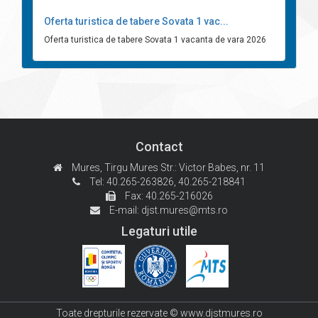
Oferta turistica de tabere Sovata 1 vac...
Oferta turistica de tabere Sovata 1 vacanta de vara 2026
Contact
Mures, Tirgu Mures
Str.: Victor Babes, nr. 11
Tel: 40.265-263826,
40.265-218841
Fax: 40.265-216026
E-mail:
djst.mures@mts.ro
Legaturi utile
Toate drepturile rezervate © www.djstmures.ro