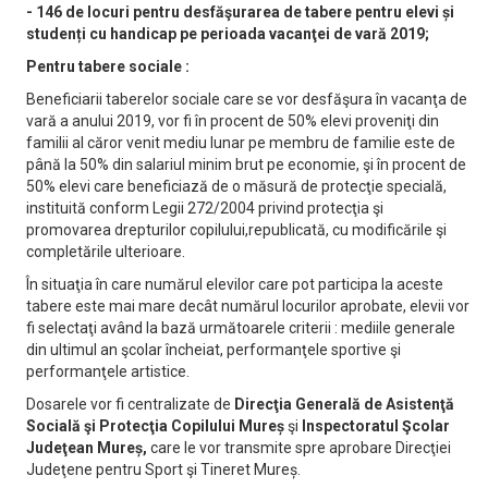
- 146 de locuri pentru desfăşurarea de tabere pentru elevi și
studenți cu handicap pe perioada vacanţei de vară 2019;
Pentru tabere sociale :
Beneficiarii taberelor sociale care se vor desfăşura în vacanţa de
vară a anului 2019, vor fi în procent de 50% elevi proveniţi din
familii al căror venit mediu lunar pe membru de familie este de
până la 50% din salariul minim brut pe economie, şi în procent de
50% elevi care beneficiază de o măsură de protecţie specială,
instituită conform Legii 272/2004 privind protecţia şi
promovarea drepturilor copilului,republicată, cu modificările şi
completările ulterioare.
În situaţia în care numărul elevilor care pot participa la aceste
tabere este mai mare decât numărul locurilor aprobate, elevii vor
fi selectaţi având la bază următoarele criterii : mediile generale
din ultimul an şcolar încheiat, performanţele sportive şi
performanţele artistice.
Dosarele vor fi centralizate de
Direcţia Generală de Asistenţă
Socială şi Protecţia Copilului Mureș
şi
Inspectoratul Şcolar
Judeţean Mureș,
care le vor transmite spre aprobare Direcţiei
Judeţene pentru Sport şi Tineret Mureș.