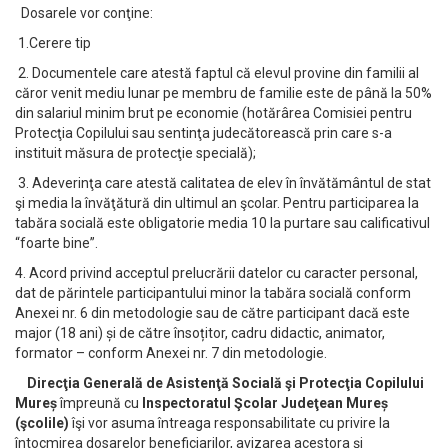
Dosarele vor conţine:
1.Cerere tip
2. Documentele care atestă faptul că elevul provine din familii al
căror venit mediu lunar pe membru de familie este de până la 50%
din salariul minim brut pe economie (hotărârea Comisiei pentru
Protecţia Copilului sau sentinţa judecătorească prin care s-a
instituit măsura de protecţie specială);
3. Adeverinţa care atestă calitatea de elev în învătământul de stat
şi media la învăţătură din ultimul an şcolar. Pentru participarea la
tabăra socială este obligatorie media 10 la purtare sau calificativul
“foarte bine”.
4. Acord privind acceptul prelucrării datelor cu caracter personal,
dat de părintele participantului minor la tabăra socială conform
Anexei nr. 6 din metodologie sau de către participant dacă este
major (18 ani) și de către însoțitor, cadru didactic, animator,
formator – conform Anexei nr. 7 din metodologie.
Direcţia Generală de Asistenţă Socială şi Protecţia Copilului
Mureș
împreună cu
Inspectoratul Şcolar Judeţean Mureș
(şcolile)
îşi vor asuma întreaga responsabilitate cu privire la
întocmirea dosarelor beneficiarilor, avizarea acestora şi