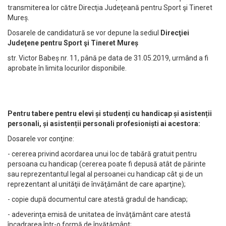
transmiterea lor către Direcţia Judeţeană pentru Sport şi Tineret
Mureș.
Dosarele de candidatură se vor depune la sediul
Direcţiei
Judeţene pentru Sport şi Tineret Mureș
str. Victor Babeș nr. 11, până pe data de 31.05.2019, urmând a fi
aprobate în limita locurilor disponibile.
Pentru tabere pentru elevi și studenți cu handicap și asistenții
personali, și asistenții personali profesioniști ai acestora:
Dosarele vor conţine:
- cererea privind acordarea unui loc de tabără gratuit pentru
persoana cu handicap (cererea poate fi depusă atât de părinte
sau reprezentantul legal al persoanei cu handicap cât şi de un
reprezentant al unităţii de învăţământ de care aparţine);
- copie după documentul care atestă gradul de handicap;
- adeverinţa emisă de unitatea de învăţământ care atestă
încadrarea într-o formă de învăţământ;