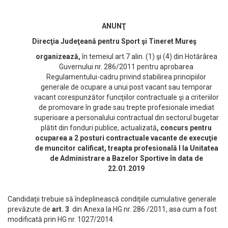
ANUNŢ
Direcţia Judeţeană pentru Sport şi Tineret Mureş
organizează,
în temeiul art.7 alin. (1) şi (4) din Hotărârea
Guvernului nr. 286/2011 pentru aprobarea
Regulamentului-cadru privind stabilirea principiilor
generale de ocupare a unui post vacant sau temporar
vacant corespunzător funcţiilor contractuale şi a criteriilor
de promovare în grade sau trepte profesionale imediat
superioare a personalului contractual din sectorul bugetar
plătit din fonduri publice, actualizată
, concurs pentru
ocuparea
a 2 posturi contractuale vacante de execuţie
de muncitor calificat, treapta profesional
ă I la Unitatea
de Administrare a Bazelor Sportive în data de
22.01.2019
Candidaţii trebuie să îndeplinească condiţiile cumulative generale
prevăzute de
art. 3
din Anexa la HG nr. 286 /2011, asa cum a fost
modificată prin HG nr. 1027/2014.