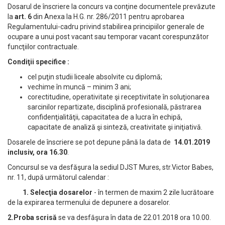
Dosarul de înscriere la concurs va conţine documentele prevăzute
la
art. 6
din Anexa la H.G. nr. 286/2011 pentru aprobarea
Regulamentului-cadru privind stabilirea principiilor generale de
ocupare a unui post vacant sau temporar vacant corespunzător
funcţiilor contractuale.
Condiţii specifice :
cel puţin studii liceale absolvite cu diplomă;
vechime în muncă – minim 3 ani;
corectitudine, operativitate şi receptivitate în soluţionarea
sarcinilor repartizate, disciplină profesională, păstrarea
confidenţialităţii, capacitatea de a lucra în echipă,
capacitate de analiză şi sinteză, creativitate şi iniţiativă.
Dosarele de înscriere se pot depune până la data de
14.01.2019
inclusiv, ora 16.30
.
Concursul se va desfăşura la sediul DJST Mures, str.Victor Babes,
nr. 11, după următorul calendar :
1. Selecţia dosarelor
- în termen de maxim 2 zile lucrătoare
de la expirarea termenului de depunere a dosarelor.
2.Proba scrisă
se va desfăşura în data de 22.01.2018 ora 10.00.