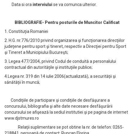
Data si ora
interviului
se va comunca ulterior.
BIBLIOGRAFIE-
Pentru posturile de Muncitor Calificat
1. Constituţia Romaniei
2. H.G. nr.776/2010 privind organizarea şi funcţionarea direcţiilor
judeţene pentru sport şi tineret, respectiv a Direcţiei pentru Sport
şi Tineret a Municipiului Bucureşti;
3. Legea 477/2004, privind Codul de conduită a personalului
contractual din autorităţile şi instituţiile publice;
4.Legea nr. 319 din 14 iulie 2006(actualizată), a securităţii şi
sănătăţii în muncă;
Condiţiile de participare şi condiţiile de desfăşurare a
concursului, bibliografia şi alte date necesare desfăşurării
concursului se afişează la sediul institutiei şi pe pagina de internet
www.djstmures.ro
Relaţii suplimentare se pot obtine la nr. de telefon: 0265-
218841, persoană de contact: Runcan Florina.