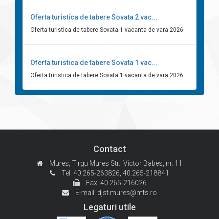
Oferta turistica de tabere Sovata 2 vac...
Oferta turistica de tabere Sovata 1 vacanta de vara 2026
Oferta turistica de tabere Sovata 1 vac...
Oferta turistica de tabere Sovata 1 vacanta de vara 2026
Contact
Mures, Tirgu Mures
Str.: Victor Babes, nr. 11
Tel: 40.265-263826,
40.265-218841
Fax: 40.265-216026
E-mail:
djst.mures@mts.ro
Legaturi utile