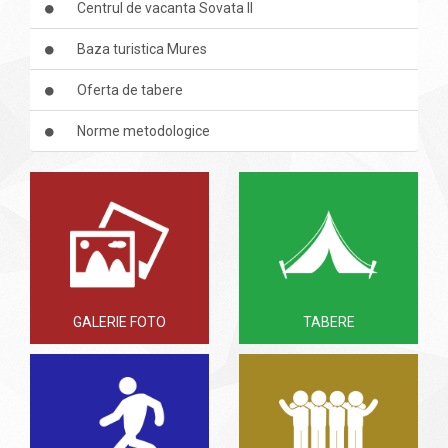
Centrul de vacanta Sovata II
Baza turistica Mures
Oferta de tabere
Norme metodologice
GALERIE FOTO
TABERE