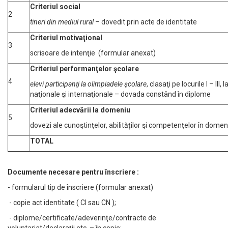
Criteriul social
2
tineri din mediul rural
– dovedit prin acte de identitate
Criteriul motivaţ
ional
3
scrisoare de intenţie (formular anexat)
Criteriul performanţelor ş
colare
4
elevi participan
ţi la olimpiadele ş
colare
, clasaţi pe locurile I – III, 
naţionale şi internaţionale – dovada constând în diplome
Criteriul adecvării la domeniu
5
dovezi ale cunoştinţelor, abilităților şi competenţelor în domen
TOTAL
Documente necesare pentru înscriere :
- formularul tip de înscriere (formular anexat)
- copie act identitate ( CI sau CN );
- diplome/certificate/adeverinţe/contracte de