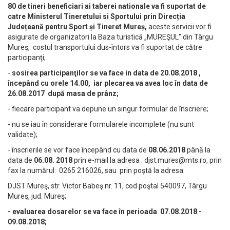
80 de tineri beneficiari ai taberei nationale va fi suportat de
catre Ministerul Tineretului si Sportului prin Direcția
Județeană pentru Sport și Tineret Mureș,
aceste servicii vor fi
asigurate de organizatori la Baza turistică „MUREŞUL” din Târgu
Mureş, costul transportului dus-întors va fi suportat de către
participanţi;
-
sosirea participanţilor se va face in data de 20.08.2018 ,
începând cu orele 14.00, iar plecarea va avea loc în data de
26.08.2017 după masa de prânz;
- fiecare participant va depune un singur formular de înscriere;
- nu se iau în considerare formularele incomplete (nu sunt
validate);
- înscrierile se vor face începând cu data de
08.06.2018
până la
data de
06.08. 2018
prin e-mail la adresa :
djst.mures@mts.ro
, prin
fax la numărul: 0265 216026, sau prin poştă la adresa:
DJST Mureş, str. Victor Babeş nr. 11, cod poştal 540097, Târgu
Mureş, jud. Mureş;
- evaluarea dosarelor se va face în perioada 07.08.2018 -
09.08.2018;