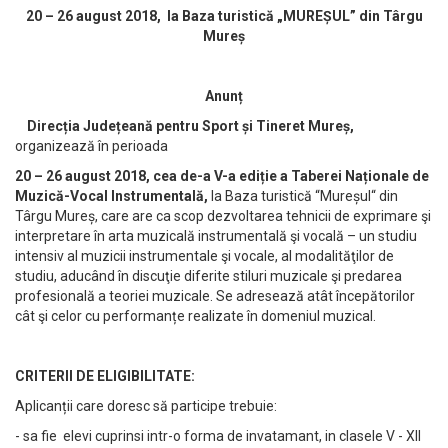
20 – 26 august 2018, la Baza turistică „MUREȘUL” din Târgu
Mureș
Anunț
Direcția Județeană pentru Sport și Tineret Mureș,
organizează în perioada
20 – 26 august 2018, cea de-a V-a ediție a Taberei Naționale de
Muzică-Vocal Instrumentală,
la Baza turistică “Mureșul“ din
Târgu Mureș, care are ca scop dezvoltarea tehnicii de exprimare şi
interpretare în arta muzicală instrumentală şi vocală – un studiu
intensiv al muzicii instrumentale şi vocale, al modalităţilor de
studiu, aducând în discuţie diferite stiluri muzicale şi predarea
profesională a teoriei muzicale. Se adresează atât începătorilor
cât şi celor cu performanțe realizate în domeniul muzical.
CRITERII DE ELIGIBILITATE:
Aplicanții care doresc să participe trebuie:
- sa fie elevi cuprinsi intr-o forma de invatamant, in clasele V - XII