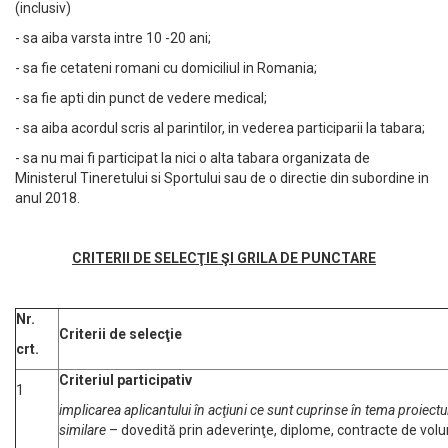
(inclusiv)
- sa aiba varsta intre 10 -20 ani;
- sa fie cetateni romani cu domiciliul in Romania;
- sa fie apti din punct de vedere medical;
- sa aiba acordul scris al parintilor, in vederea participarii la tabara;
- sa nu mai fi participat la nici o alta tabara organizata de
Ministerul Tineretului si Sportului sau de o directie din subordine in
anul 2018.
CRITERII
DE SELEC
ŢIE Ş
I GRILA DE PUNCTARE
Nr.
Criterii de selecţie
crt.
Criteriul participativ
1
implicarea aplicantului în acţiuni ce sunt cuprinse în tema proiectu
similare
– dovedită prin adeverinţe, diplome, contracte de volu