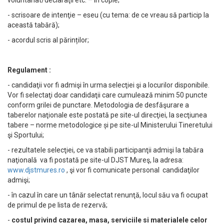
voluntariat/declaraţii etc. – în copie;
- scrisoare de intenţie – eseu (cu tema: de ce vreau să particip la
această tabără);
- acordul scris al părinților;
Regulament :
- candidaţii vor fi admişi în urma selecţiei şi a locurilor disponibile.
Vor fi selectaţi doar candidaţii care cumulează minim 50 puncte
conform grilei de punctare. Metodologia de desfăşurare a
taberelor naţionale este postată pe site-ul direcţiei, la secţiunea
tabere – norme metodologice și pe site-ul Ministerului Tineretului
şi Sportului;
- rezultatele selecţiei, ce va stabili participanţii admişi la tabăra
naţională va fi postată pe site-ul DJST Mureş, la adresa:
www.djstmures.ro
, şi vor fi comunicate personal candidaţilor
admişi;
- în cazul în care un tânăr selectat renunţă, locul său va fi ocupat
de primul de pe lista de rezervă;
-
costul privind cazarea, masa, serviciile si materialele celor