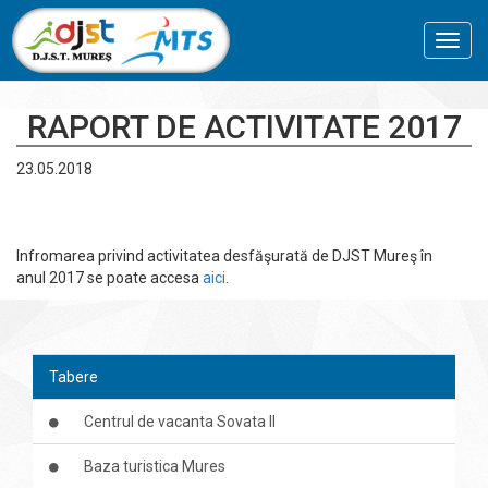
Toggl
navig
RAPORT DE ACTIVITATE 2017
23.05.2018
Infromarea privind activitatea desfăşurată de DJST Mureş în
anul 2017 se poate accesa
aici
.
Tabere
Centrul de vacanta Sovata II
Baza turistica Mures