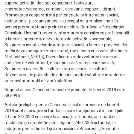
cuprind activități de tipul: concursuri, festivaluri,
cinemateci/videoteci, campanii, caravane, expoziții, târguri;
Promovarea cooperării și a parteneriatelor între actori sociali,
instituționali și organizaționali cu scopul de a implica tinerii în
acțiuni premergătoare preluării de către România a Președinției
Consiliului Uniunii Europene; Informarea și consilierea profesională
a tinerilor, precum și dezvoltarea de activități vocaționale;
Susținerea inițiativelor de integrare socială a tinerilor proveniți din
medii dezavantajate (mediul rural, romi, tineri cu dizabilități, tineri
fără adăpost, NEETs); Diversificarea și dezvoltarea de acțiuni
specifice de voluntariat, educație civică și implicare socială;
Susținerea diversității culturale și a accesului la cultură;
Dezvoltarea de proiecte de educație pentru sănătate în vederea
promovării unui stil de viață sănătos.
Bugetul alocat Concursului local de proiecte de tineret 2018 este
58.599 lei.
Aplicanţii eligibili pentru Concursul local de proiecte de tineret
2018 sunt asociațiile și fundațiile care funcționează în condițiile
O.G. nr. 26/2000 cu privire la asociații şi fundaţii, aprobată cu
modificări şi completări prin Legeanr. 246/2005 şi fundaţiile
judeţene pentru tineret şi a municipiului București și Fundația