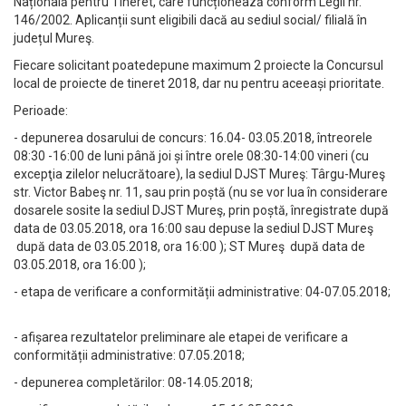
Națională pentru Tineret, care funcționează conform Legii nr.
146/2002. Aplicanții sunt eligibili dacă au sediul social/ filială în
județul Mureş.
Fiecare solicitant poatedepune maximum 2 proiecte la Concursul
local de proiecte de tineret 2018, dar nu pentru aceeași prioritate.
Perioade:
- depunerea dosarului de concurs: 16.04- 03.05.2018, întreorele
08:30 -16:00 de luni până joi și între orele 08:30-14:00 vineri (cu
excepţia zilelor nelucrătoare), la sediul DJST Mureş: Târgu-Mureş
str. Victor Babeş nr. 11, sau prin poștă (nu se vor lua în considerare
dosarele sosite la sediul DJST Mureş, prin poștă, înregistrate după
data de 03.05.2018, ora 16:00 sau depuse la sediul DJST Mureş
după data de 03.05.2018, ora 16:00 ); ST Mureş după data de
03.05.2018, ora 16:00 );
- etapa de verificare a conformității administrative: 04-07.05.2018;
- afișarea rezultatelor preliminare ale etapei de verificare a
conformității administrative: 07.05.2018;
- depunerea completărilor: 08-14.05.2018;