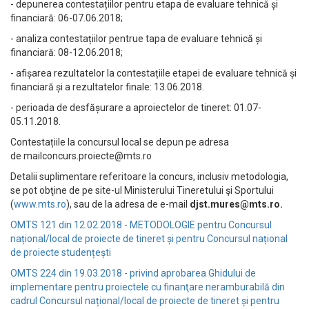
- depunerea contestațiilor pentru etapa de evaluare tehnică și
financiară: 06-07.06.2018;
- analiza contestațiilor pentrue tapa de evaluare tehnică și
financiară: 08-12.06.2018;
- afișarea rezultatelor la contestațiile etapei de evaluare tehnică și
financiară și a rezultatelor finale: 13.06.2018.
- perioada de desfășurare a aproiectelor de tineret: 01.07-
05.11.2018.
Contestațiile la concursul local se depun pe adresa
de
mailconcurs.proiecte@mts.ro
Detalii suplimentare referitoare la concurs, inclusiv metodologia,
se pot obţine de pe site-ul Ministerului Tineretului şi Sportului
(
www.mts.ro
), sau de la adresa de e-mail
djst.mures@mts.ro
.
OMTS 121 din 12.02.2018 -
METODOLOGIE pentru Concursul
național/local de proiecte de tineret și pentru Concursul național
de proiecte studențești
OMTS 224 din 19.03.2018 - privind aprobarea Ghidului de
implementare pentru proiectele cu finanţare neramburabilă din
cadrul Concursul național/local de proiecte de tineret și pentru