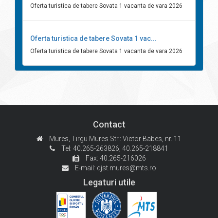
Oferta turistica de tabere Sovata 1 vacanta de vara 2026
Oferta turistica de tabere Sovata 1 vac...
Oferta turistica de tabere Sovata 1 vacanta de vara 2026
Contact
Mures, Tirgu Mures
Str.: Victor Babes, nr. 11
Tel: 40.265-263826,
40.265-218841
Fax: 40.265-216026
E-mail:
djst.mures@mts.ro
Legaturi utile