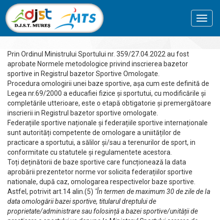
Toggl
navig
Prin Ordinul Ministrului Sportului nr. 359/27.04.2022 au fost
aprobate Normele metodologice privind inscrierea bazetor
sportive in Registrul bazetor Sportive Omologate.
Procedura omologirii unei baze sportive, așa cum este definită de
Legea nr.69/2000 a educafiei fizice și sportutui, cu modificările și
completările utterioare, este o etapă obtigatorie și premergătoare
inscrierii in RegistruI bazetor sportive omologate.
Federațiile sportive naționale și federațiile sportive internaționale
sunt autorități competente de omologare a uniităților de
practicare a sportutui, a sălilor și/sau a terenurilor de sport, in
conformitate cu statutele și regulamentete acestora.
Toți deținătorii de baze sportive care funcționează la data
aprobării prezentetor norme vor solicita federațiilor sportive
nationale, după caz, omologarea respectivelor baze sportive.
Astfel, potrivit art.14 alin.(5)
"În termen de maximum 30 de zile de Ia
data omologării bazei sportive, titularul dreptului de
proprietate/administrare sau folosință a bazei sportive/unității de