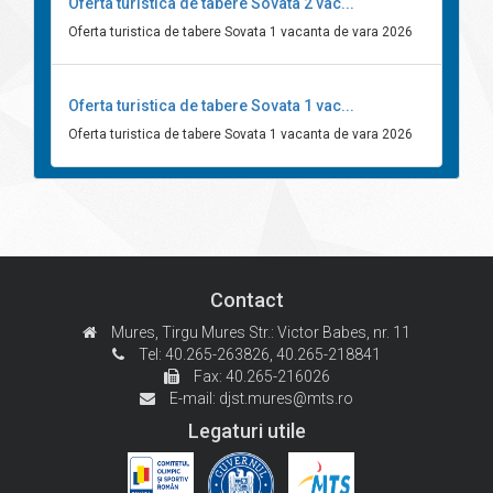
Oferta turistica de tabere Sovata 2 vac...
Oferta turistica de tabere Sovata 1 vacanta de vara 2026
Oferta turistica de tabere Sovata 1 vac...
Oferta turistica de tabere Sovata 1 vacanta de vara 2026
Contact
Mures, Tirgu Mures
Str.: Victor Babes, nr. 11
Tel: 40.265-263826,
40.265-218841
Fax: 40.265-216026
E-mail:
djst.mures@mts.ro
Legaturi utile