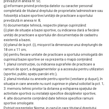
prevăzut în anexa nr. 5c;
g) informare privind protecția datelor cu caracter personal
completată de titularul dreptului de proprietate/administrare sau
folosinlță a bazei sportive/unității de practicare a sportului
prevdzută in anexa nr. 8;
h) documentație tehnică, respectiv planșe cuprinzând:
(i) plan de situație a bazei sportive, cu indicarea clară a fiecărei
unități de practicare a sportului din documentația de cadastru
existentă a bazei;
(ii) planul de Ia pct. (i), micșorot Ia dimensiune unui dreptunghi de
18 cm x 11 cm;
(iii) pentru fiecare unitate de practicare a sportului omologată din
cuprinsul bazei sportive se va prezenta o mapă conținând:
1. planul construcției, cu indicarea suprafelei de practicare a
ramurii de sport, a degajamentelor și a accesului pentru utilizatori
(sportivi; public; spațiu parcări etc.);
2. planul nivelului cu anexele pentru sportivi (vestiare și dușuri), în
situația in care anexele nu sunt cuprinse in planul solicitat Ia pct. 1;
3. memoriu tehnic privitor la dotarea și echiparea spațiului de
activitate sportivă cu instalații specifice disciplinelor sportive;
4. alte documente conținând date tehnice specifice ramurii
sportive omologate.
Potrivit prezentelor Norme, in cazul in care titutarul dreptutui