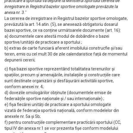
practicare a sportului va depune Ia Ministerul Sportului cererea de
inregistrare in Registrul bazelor sportive omologate prevăzute Ia
anexa nr. 3."
La cererea de inregistrare in Registrul bazelor sportive omologate,
prevăzută la art. 14 atin. (5), se anexează obtigatoriu dosaruI
bazei sportive, ce va conține următoarele documente (art. 16):
a) documentele care atestă modul de dobândire o bazei
sportive/unității de practicare a sportului ;
b) extras de carte funciară aferent imobilului construcfie și/sau
teren, emis cu cel mult 30 de zile calendaristice față de momentul
depunerii cererii;
c) fișa bazei sportive reprezentând totalitatea terenurilor și
spațiilor, precum și amenajările, instalațiile și construcțiile care
sunt destinate organizării și desfășurării activitălii sportive,
conform anexei nr. 4;
d) dovezile omologărilor obținute (documentele emise de
federaățile sportive naționale și / sau internaționale) ;
e) fișa fiecărei unități de practicare a sportului omologate
vizată de federația sportivă națională, conform modelelor din
anexele nr. 5a și 5b;
f) pentru construcțiile complementare practicării sportului (CC,
tipul lV din anexa nr.1 se vor prezenta fișe conform modelului