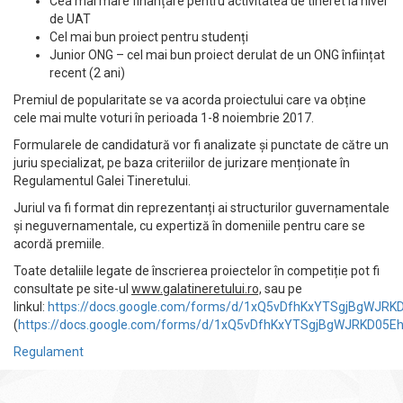
Cea mai mare finanțare pentru activitatea de tineret la nivel
de UAT
Cel mai bun proiect pentru studenți
Junior ONG – cel mai bun proiect derulat de un ONG înființat
recent (2 ani)
Premiul de popularitate se va acorda proiectului care va obține
cele mai multe voturi în perioada 1-8 noiembrie 2017.
Formularele de candidatură vor fi analizate și punctate de către un
juriu specializat, pe baza criteriilor de jurizare menționate în
Regulamentul Galei Tineretului.
Juriul va fi format din reprezentanți ai structurilor guvernamentale
și neguvernamentale, cu expertiză în domeniile pentru care se
acordă premiile.
Toate detaliile legate de înscrierea proiectelor în competiție pot fi
consultate pe site-ul
www.galatineretului.ro,
sau pe
linkul:
https://docs.google.com/forms/d/1xQ5vDfhKxYTSgjBgWJR
(
https://docs.google.com/forms/d/1xQ5vDfhKxYTSgjBgWJRKD05
Regulament