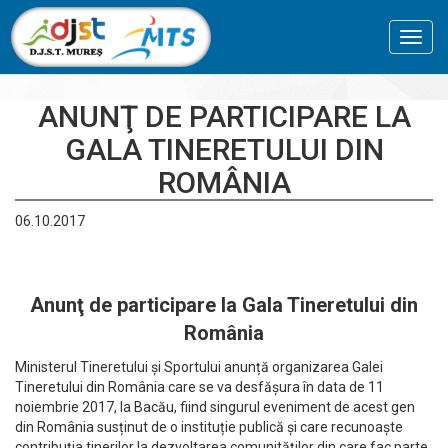
Toggl
navig
ANUNŢ DE PARTICIPARE LA
GALA TINERETULUI DIN
ROMÂNIA
06.10.2017
Anunţ de participare la Gala Tineretului din
România
Ministerul Tineretului și Sportului anunță organizarea Galei
Tineretului din România care se va desfășura în data de 11
noiembrie 2017, la Bacău, fiind singurul eveniment de acest gen
din România susținut de o instituție publică și care recunoaște
contribuția tinerilor la dezvoltarea comunităților din care fac parte.