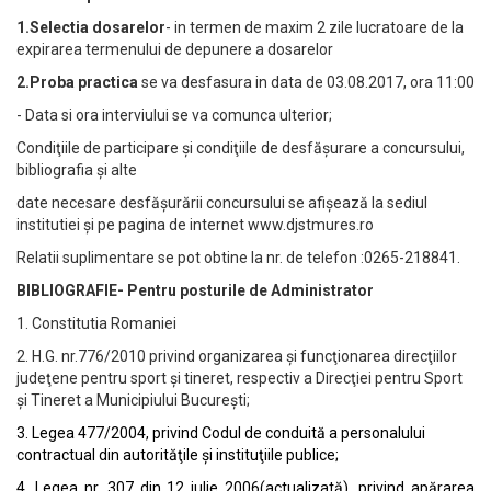
1.Selectia dosarelor
- in termen de maxim 2 zile lucratoare de la
expirarea termenului de depunere a dosarelor
2.Proba practica
se va desfasura in data de 03.08.2017, ora 11:00
- Data si ora interviului se va comunca ulterior;
Condiţiile de participare şi condiţiile de desfăşurare a concursului,
bibliografia şi alte
date necesare desfăşurării concursului se afişează la sediul
institutiei şi pe pagina de internet www.djstmures.ro
Relatii suplimentare se pot obtine la nr. de telefon :0265-218841.
BIBLIOGRAFIE-
Pentru posturile de Administrator
1. Constitutia Romaniei
2. H.G. nr.776/2010 privind organizarea şi funcţionarea direcţiilor
judeţene pentru sport şi tineret, respectiv a Direcţiei pentru Sport
şi Tineret a Municipiului Bucureşti;
3. Legea 477/2004, privind Codul de conduită a personalului
contractual din autorităţile şi instituţiile publice;
4. Legea nr. 307 din 12 iulie 2006(actualizată), privind apărarea