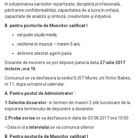
în soluţionarea sarcinilor repartizate, disciplină profesională,
păstrarea confidenţialităţii, capacitatea de a lucra în echipă,
capacitate de analiză şi sinteză, creativitate şi iniţiativă
B. pentru posturile de Muncitor calificat I
cel putin studii medii;
vechime în muncă – minim 5 ani;
detinere atestat agent paza
Dosarele de inscriere se pot depune pana la data
27 iulie 2017
inclusiv ,ora 15
.
Concursul se va desfasura la sediul DJST Mures ,str.Victor Babes,
nr.11, dupa urmatorul calendar :
A. Pentru postul de Administrator :
1.Selectia dosarelor
- in termen de maxim 2 zile lucratoare de la
expirarea termenului de depunere a dosarelor
2.Proba scrisa
se va desfasura in data de 03.08.2017 ora 10:00
-
Data si ora
interviului
se va comunca ulterior.
B. Pentru posturile de Muncitor calificat I