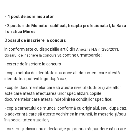
-
1 post de administrator
- 2 posturi de Muncitor calificat, treapta profesionala I, la Baza
Turistica Mures
Dosarul de inscriere la concurs
In conformitate cu dispozitiile art.6 din
Anexa la H.G.nr.286/2011,
a contine urmatoarele :
dosarul de inscriere la concurs v
- cerere de înscriere la concurs
- copia actului de identitate sau orice alt document care atestă
identitatea, potrivit legii, după caz;
- copiile documentelor care să ateste nivelul studiilor şi ale altor
acte care atestă efectuarea unor specializări, copiile
documentelor care atestă îndeplinirea condiţiilor specifice;
- copia carnetului de muncă, conformă cu originalul, sau, după caz,
o adeverinţă care să ateste vechimea în muncă, în meserie şi/sau
în specialitatea studiilor;
- cazierul judiciar sau o declaraţie pe propria răspundere că nu are