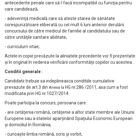
antecedente penale care să-l facă incompatibil cu funcţia pentru
care candidează;
- adeverinţă medicală care să ateste starea de sănătate
corespunzătoare eliberată cu cel mult 6 luni anterior derulării
concursului de către medicul de familie al candidatului sau de
către unităţile sanitare abilitate;
- curriculum vitae;
Actele in copie prevăzute la aliniatele precedente vor fi prezentate
şi în original în vederea verificării conformităţii copiilor cu acestea..
Conditii generale :
Candidatii trebuie sa indeplineasca conditiile cumulative
prevazute de art.3 din
HG nr.286 /2011, asa cum a fost
Anexa la
modificata prin HG nr.1027/2014
Poate participa la concurs, persoana care :
- are cetăţenia română, cetăţenie a altor state membre ale Uniunii
Europene sau a statelor aparţinând Spaţiului Economic European
şi domiciliul în România;
- cunoaşte limba română, scris şi vorbit;