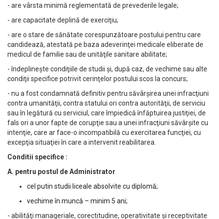
- are vârsta minimă reglementată de prevederile legale;
- are capacitate deplină de exerciţiu;
- are o stare de sănătate corespunzătoare postului pentru care
candidează, atestată pe baza adeverinţei medicale eliberate de
medicul de familie sau de unităţile sanitare abilitate;
- îndeplineşte condiţiile de studii şi, după caz, de vechime sau alte
condiţii specifice potrivit cerinţelor postului scos la concurs;
- nu a fost condamnată definitiv pentru săvârşirea unei infracţiuni
contra umanităţii, contra statului ori contra autorităţii, de serviciu
sau în legătură cu serviciul, care împiedică înfăptuirea justiţiei, de
fals ori a unor fapte de corupţie sau a unei infracţiuni săvârşite cu
intenţie, care ar face-o incompatibilă cu exercitarea funcţiei, cu
excepţia situaţiei în care a intervenit reabilitarea.
Conditii specifice :
A. pentru postul de Administrator
cel putin studii liceale absolvite cu diplomă;
vechime în muncă – minim 5 ani;
- abilităţi manageriale, corectitudine, operativitate şi receptivitate