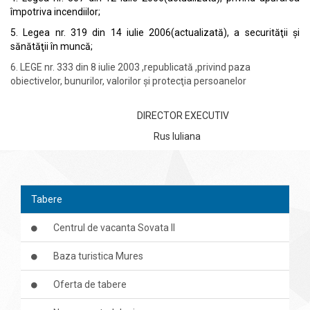
împotriva incendiilor;
5. Legea nr. 319 din 14 iulie 2006(actualizată), a securităţii şi
sănătăţii în muncă;
6.
LEGE nr. 333 din 8 iulie 2003 ,republicată ,privind paza
obiectivelor, bunurilor, valorilor şi protecţia persoanelor
DIRECTOR EXECUTIV
Rus Iuliana
Tabere
Centrul de vacanta Sovata II
Baza turistica Mures
Oferta de tabere