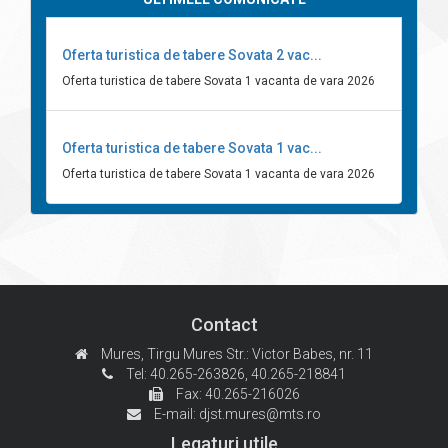
Oferta turistica de tabere Sovata 2 vac...
Oferta turistica de tabere Sovata 1 vacanta de vara 2026
Oferta turistica de tabere Sovata 1 vac...
Oferta turistica de tabere Sovata 1 vacanta de vara 2026
Contact
Mures, Tirgu Mures
Str.: Victor Babes, nr. 11
Tel: 40.265-263826,
40.265-218841
Fax: 40.265-216026
E-mail:
djst.mures@mts.ro
Legaturi utile