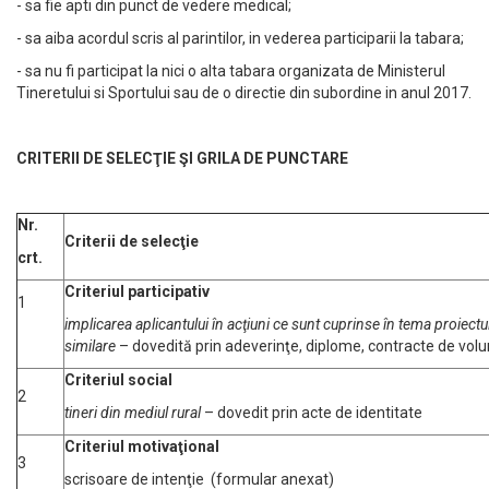
- sa fie apti din punct de vedere medical;
- sa aiba acordul scris al parintilor, in vederea participarii la tabara;
- sa nu fi participat la nici o alta tabara organizata de Ministerul
Tineretului si Sportului sau de o directie din subordine in anul 2017.
CRITERII
DE SELEC
ŢIE Ş
I GRILA DE PUNCTARE
Nr.
Criterii de selecţie
crt.
Criteriul participativ
1
implicarea aplicantului în acţiuni ce sunt cuprinse în tema proiectu
similare
– dovedită prin adeverinţe, diplome, contracte de volu
Criteriul social
2
tineri din mediul rural
– dovedit prin acte de identitate
Criteriul motivaţ
ional
3
scrisoare de intenţie (formular anexat)