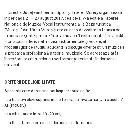
Direcția Județeană pentru Sport și Tineret Mureș, organizează
în perioada 21 – 27 august 2017, cea de-a IV-a ediție a Taberei
Naționale de Muzică-Vocal Instrumentală, la Baza turistică
“Mureșul“ din Târgu Mureș și are ca scop dezvoltarea tehnicii de
exprimare şi interpretare în arta muzicală instrumentală şi vocală
– un studiu intensiv al muzicii instrumentale şi vocale, al
modalităţilor de studiu, aducând în discuţie diferite stiluri muzicale
şi predarea profesională a teoriei muzicale. Se adresează atât
începătorilor cât şi celor cu performanțe realizate în domeniul
muzical.
CRITERII DE ELIGIBILITATE:
Aplicantii care doresc sa participe trebuie sa fie:
- sa fie elevi elevi cuprinsi intr-o forma de invatamant, in clasele V -
XII (inclusiv)
- sa aiba varsta intre 10 -20 ani;
- sa fie cetateni romani cu domiciliul in Romania;