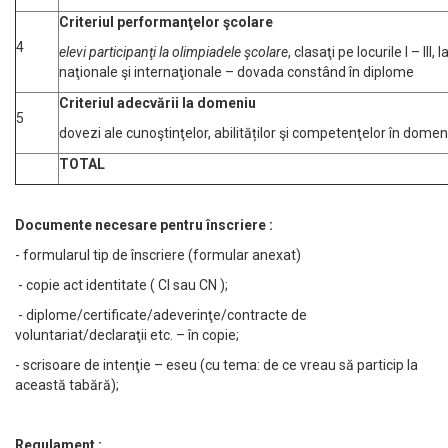
Criteriul performanţelor ş
colare
4
elevi participan
ţi la olimpiadele ş
colare
, clasaţi pe locurile I – III, 
naţionale şi internaţionale – dovada constând în diplome
Criteriul adecvării la domeniu
5
dovezi ale cunoştinţelor, abilităților şi competenţelor în domen
TOTAL
Documente necesare pentru înscriere :
- formularul tip de înscriere (formular anexat)
- copie act identitate ( CI sau CN );
- diplome/certificate/adeverinţe/contracte de
voluntariat/declaraţii etc. – în copie;
- scrisoare de intenţie – eseu (cu tema: de ce vreau să particip la
această tabără);
Regulament :