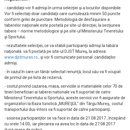
- candidaţii vor fi admişi în urma selecţiei şi a locurilor disponibile.
Vor fi selectaţi doar candidaţii care cumulează minim 50 puncte
conform grilei de punctare. Metodologia de desfăşurare a
taberelor naţionale este postată pe site-ul direcţiei, la secţiunea
tabere – norme metodologice și pe site-ul Ministerului Tineretului
şi Sportului;
- rezultatele selecţiei, ce va stabili participanţii admişi la tabăra
naţională va fi postată pe site-ul DJST Mureş, la adresa:
www.djstmures.ro
, şi vor fi comunicate personal candidaţilor
admişi;
- în cazul în care un tânăr selectat renunţă, locul său va fi ocupat
de primul de pe lista de rezervă;
- costul privind cazarea, masa, serviciile si materialele celor 70 de
tineri beneficiari ai taberei nationale va fi suportat de catre
Ministerul Tineretului si Sportului, aceste servicii vor fi asigurate de
organizatori la Baza turistică „MUREŞUL” din Târgu Mureş, costul
transportului dus-întors va fi suportat de către participanţi;
- sosirea participanţilor se va face in data de 21.08.2017 , începând
cu orele 14.00, iar plecarea va avea loc în data de 27.08.2017
după masa de prânz;