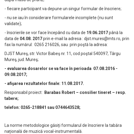
- fiecare participant va depune un singur formular de înscriere;
- nu se iau în considerare formularele incomplete (nu sunt
validate);
- înscrierile se vor face începând cu data de
19.06.2017
până la
data de
04.08. 2017
prin e-mail la adresa :
djst.mures@mts.ro
, prin
fax la numărul: 0265 216026, sau prin poştă la adresa:
DJST Mureş, str. Victor Babeş nr. 11, cod poştal 540097, Târgu
Mureş, jud. Mureş;
- evaluarea dosarelor se va face în perioada 07.08.2016 -
09.08.2017;
- afişarea rezultatelor finale: 11.08.2017.
Responsabil proiect :
Barabas Robert – consilier tineret – resp.
tabere;
telefon: 0265-218841 sau 0744643528;
La norme metodologice găsiți formularul de înscriere la tabăra
națională de muzică vocal-instrumentală.