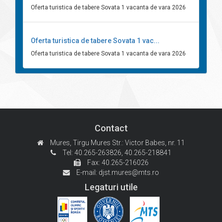
Oferta turistica de tabere Sovata 1 vacanta de vara 2026
Oferta turistica de tabere Sovata 1 vac...
Oferta turistica de tabere Sovata 1 vacanta de vara 2026
Contact
Mures, Tirgu Mures
Str.: Victor Babes, nr. 11
Tel: 40.265-263826,
40.265-218841
Fax: 40.265-216026
E-mail:
djst.mures@mts.ro
Legaturi utile