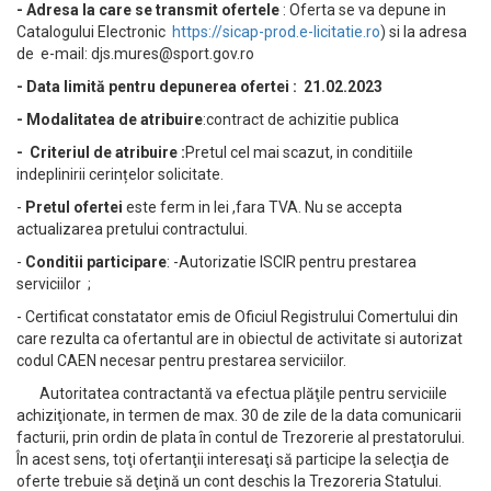
- Adresa la care se transmit ofertele
: Oferta se va depune in
Catalogului Electronic
https://sicap-prod.e-licitatie.ro
) si la adresa
de e-mail:
djs.mures@sport.gov.ro
- Data limită pentru depunerea ofertei : 21.02.2023
- Modalitatea de atribuire
:contract de achizitie publica
- Criteriul de atribuire
:
Pretul cel mai scazut, in conditiile
indeplinirii cerințelor solicitate.
-
Pretul ofertei
este ferm in lei ,fara TVA. Nu se accepta
actualizarea pretului contractului.
-
Conditii participare
: -Autorizatie ISCIR pentru prestarea
serviciilor ;
- Certificat constatator emis de Oficiul Registrului Comertului din
care rezulta ca ofertantul are in obiectul de activitate si autorizat
codul CAEN necesar pentru prestarea serviciilor.
Autoritatea contractantă va efectua plăţile pentru serviciile
achiziţionate, in termen de max. 30 de zile de la data comunicarii
facturii, prin ordin de plata în contul de Trezorerie al prestatorului.
În acest sens, toţi ofertanţii interesaţi să participe la selecţia de
oferte trebuie să deţină un cont deschis la Trezoreria Statului.