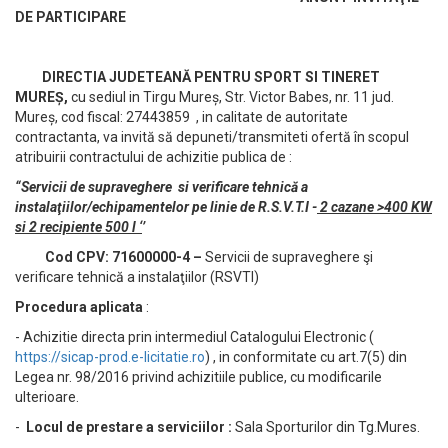
DE PARTICIPARE
DIRECTIA JUDETEANĂ PENTRU SPORT SI TINERET
MUREȘ,
cu sediul in Tirgu Mureș, Str. Victor Babes, nr. 11 jud.
Mureș, cod fiscal: 27443859 , in calitate de autoritate
contractanta, va invită să depuneti/transmiteti ofertă în scopul
atribuirii contractului de achizitie publica de :
“Servicii de supraveghere si verificare tehnică a
instalaţiilor/echipamentelor pe linie de R.S.V.T.I -
2 cazane
>400 KW
si 2 recipiente 500 l ‘
’
Cod CPV: 71600000-4 –
Servicii de supraveghere şi
verificare tehnică a instalaţiilor (RSVTI)
Procedura aplicata
:
- Achizitie directa prin intermediul Catalogului Electronic (
https://sicap-prod.e-licitatie.ro
) , in conformitate cu art.7(5) din
Legea nr. 98/2016 privind achizitiile publice, cu modificarile
ulterioare.
-
Locul de prestare a serviciilor :
Sala Sporturilor din Tg.Mures.