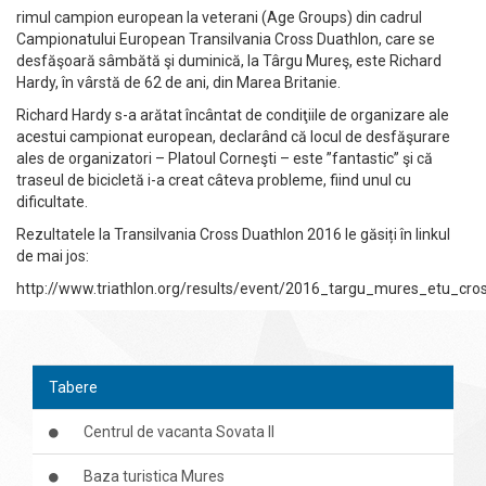
rimul campion european la veterani (Age Groups) din cadrul
Campionatului European Transilvania Cross Duathlon, care se
desfăşoară sâmbătă şi duminică, la Târgu Mureş, este Richard
Hardy, în vârstă de 62 de ani, din Marea Britanie.
Richard Hardy s-a arătat încântat de condiţiile de organizare ale
acestui campionat european, declarând că locul de desfăşurare
ales de organizatori – Platoul Corneşti – este ”fantastic” şi că
traseul de bicicletă i-a creat câteva probleme, fiind unul cu
dificultate.
Rezultatele la Transilvania Cross Duathlon 2016 le găsiți în linkul
de mai jos:
http://www.triathlon.org/results/event/2016_targu_mures_etu_c
Tabere
Centrul de vacanta Sovata II
Baza turistica Mures