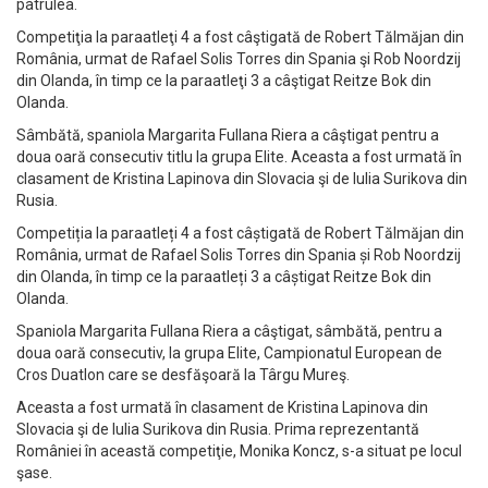
patrulea.
Competiţia la paraatleţi 4 a fost câştigată de Robert Tălmăjan din
România, urmat de Rafael Solis Torres din Spania şi Rob Noordzij
din Olanda, în timp ce la paraatleţi 3 a câştigat Reitze Bok din
Olanda.
Sâmbătă, spaniola Margarita Fullana Riera a câştigat pentru a
doua oară consecutiv titlu la grupa Elite. Aceasta a fost urmată în
clasament de Kristina Lapinova din Slovacia şi de Iulia Surikova din
Rusia.
Competiția la paraatleți 4 a fost câștigată de Robert Tălmăjan din
România, urmat de Rafael Solis Torres din Spania și Rob Noordzij
din Olanda, în timp ce la paraatleți 3 a câștigat Reitze Bok din
Olanda.
Spaniola Margarita Fullana Riera a câştigat, sâmbătă, pentru a
doua oară consecutiv, la grupa Elite, Campionatul European de
Cros Duatlon care se desfăşoară la Târgu Mureş.
Aceasta a fost urmată în clasament de Kristina Lapinova din
Slovacia şi de Iulia Surikova din Rusia. Prima reprezentantă
României în această competiţie, Monika Koncz, s-a situat pe locul
şase.