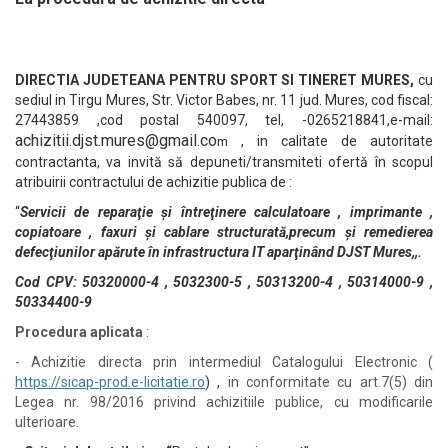
DIRECTIA JUDETEANA PENTRU SPORT SI TINERET MURES,
cu
sediul in Tirgu Mures, Str. Victor Babes, nr. 11 jud. Mures, cod fiscal:
27443859 ,cod postal 540097, tel, -0265218841,e-mail:
achizitii.djst.mures@gmail.co
, in calitate de autoritate
m
contractanta, va invită să depuneti/transmiteti ofertă în scopul
atribuirii contractului de achizitie publica de :
“
Servicii de reparaţie şi întreţinere calculatoare , imprimante ,
copiatoare , faxuri şi cablare structurată,precum şi remedierea
defecţiunilor apărute în infrastructura IT aparţinând DJST Mures,,.
Cod CPV: 50320000-4 , 5032300-5 , 50313200-4 , 50314000-9 ,
50334400-9
Procedura aplicata
:
- Achizitie directa prin intermediul Catalogului Electronic (
https://sicap-prod.e-licitatie.ro
) ,
in conformitate cu art.7(5) din
Legea nr. 98/2016 privind achizitiile publice, cu modificarile
ulterioare.