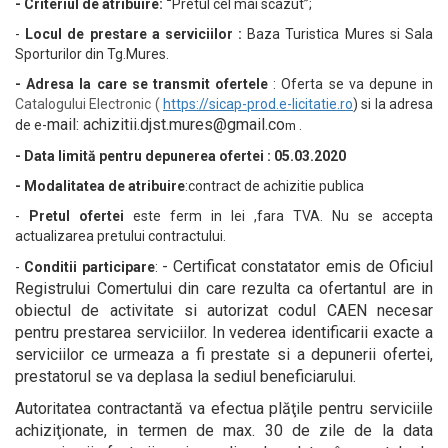
- Criteriul de atribuire: “
Pretul cel mai scazut”;
-
Locul de prestare a serviciilor :
Baza Turistica Mures si Sala
Sporturilor din Tg.Mures.
- Adresa la care se transmit ofertele
:
Oferta se va depune in
Catalogului Electronic (
https://sicap-prod.e-licitatie.ro
)
si
la adresa
mail:
achizitii.djst.mures@gmail.co
de e-
.
m
- Data limită pentru depunerea ofertei : 05.03.2020
- Modalitatea de atribuire
:contract de achizitie publica
-
Pretul ofertei
este ferm in lei ,fara TVA. Nu se accepta
actualizarea pretului contractului.
-
Certificat constatator emis de Oficiul
-
Conditii participare
:
Registrului Comertului din care rezulta ca ofertantul are in
obiectul de activitate si autorizat codul CAEN necesar
pentru prestarea serviciilor.
In vederea identificarii exacte a
serviciilor ce urmeaza a fi prestate si a depunerii ofertei,
prestatorul se va deplasa la sediul beneficiarului.
Autoritatea contractantă va efectua plăţile pentru serviciile
achiziţionate, in termen de max. 30 de zile de la data