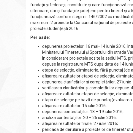
fundaţii şi federaţii, constituite și care funcționează 
ulterioare, dar și fundațiile județene pentru tineret și a
funcționează conform Legii nr. 146/2002 cu modificările
maximum 2 proiecte la Concursul naţional de proiecte 
proiecte studenţeşti 2016.
Perioade:
depunerea proiectelor: 16 mai- 14 iunie 2016, într
Ministerului Tineretului și Sportului din strada Va
în considerare proiectele sosite la sediul MTS, pr
depuse la registratura MTS după data de 14 iunie
etapa de selecție, eliminatorie, fără punctaj (de 
afişarea rezultatelor etapei de selecție, eliminato
depunerea clarificărilor și completărilor: 27 iunie 
verificarea clarificărilor și completărilor depuse: 4
afişarea rezultatelor etapei de selecție, eliminato
etapa de selecție pe bază de punctaj (evaluarea p
afişarea rezultatelor: 15 iulie 2016;
depunerea contestaţiilor: 18 – 19 iulie 2016;
analiza contestaţiilor: 20 – 26 iulie 2016;
afişarea rezultatelor finale: 27 iulie 2016;
perioada de derulare a proiectelor de tineret/ st