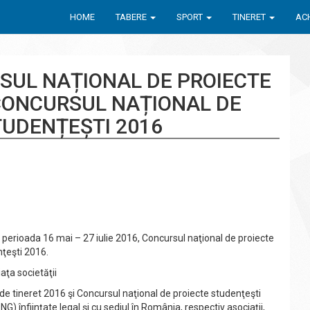
HOME
TABERE
SPORT
TINERET
ACH
SUL NAȚIONAL DE PROIECTE
 CONCURSUL NAȚIONAL DE
TUDENȚEȘTI 2016
n perioada 16 mai – 27 iulie 2016, Concursul naţional de proiecte
nţeşti 2016.
iaţa societăţii
e de tineret 2016 şi Concursul naţional de proiecte studenţeşti
 înfiinţate legal şi cu sediul în România, respectiv asociaţii,