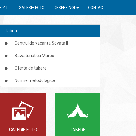
IZITII
GALERIE FOTO
DESPRE NOI
CONTACT
Tabere
Centrul de vacanta Sovata II
Baza turistica Mures
Oferta de tabere
Norme metodologice
GALERIE FOTO
TABERE