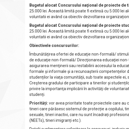
Bugetul alocat Concursului naţional de proiecte de t
25.000 lei. Această limită poate fi extinsă cu 5.000 lei 
voluntatii ei având ca obiectiv dezvoltarea organizațio
Bugetul alocat Concursului naţional de proiecte stu
25.000 lei. Această limită poate fi extinsă cu 5.000 lei 
voluntatii ei având ca obiectiv dezvoltarea organizațio
Obiectivele concursurilor:
Îmbunătăţirea ofertei de educaţie non-formală/ stimularea
de educaţie non-formală/ Direcţionarea educaţiei non-fo
asigurarea menţinerii sau restabilirii accesului la educa
formale și informale și a recunoașterii competenţelor do
studenților la viaţa comunităţii, sub toate aspectele ei,
Creşterea gradului de participare a tinerilor și studențil
privire la importanţa implicării în activităţi de voluntar
studenți.
Priorități:
vor avea prioritate toate proiectele care au ca 
tineri care părăsesc sistemul de protecție a copilului, tin
sexuale, tineri inactivi, care nu sunt încadrați profes
(NEETs), tineri imigranți etc.).