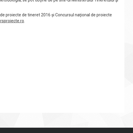
etodologia, se pot obţine de pe site-ul Ministerului Tineretului şi
 de proiecte de tineret 2016 și Concursul naţional de proiecte
rsproiecte.ro
.