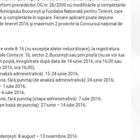
conform prevederilor OG nr. 26/2000 cu modificările și completările
 Municipiului București și Fundația Națională pentru Tineret, care
 și completările în vigoare. Fiecare aplicant poate depune
de tineret 2016 şi maximum 2 proiecte la Concursul naţional de
e orele 8-16 (cu excepţia zilelor nelucrătoare), la registratura
sile Conta nr. 16, sector 2, București sau prin poștă (nu se vor lua
in poștă, înregistrate după data de 14 iunie 2016, ora 16,00 sau
 2016, ora 16,00),
analiză administrativă): 15-24 iunie 2016;
rie, fără punctaj (de analiză administrativă): 24 iunie 2016;
– 1 iulie 2016;
-6 iulie 2016;
rie, fără punctaj (etapa administrativă): 7 iulie 2016;
e bază de punctaj): 27 iunie – 14 iulie 2016;
udențești: 8 august – 13 noiembrie 2016.