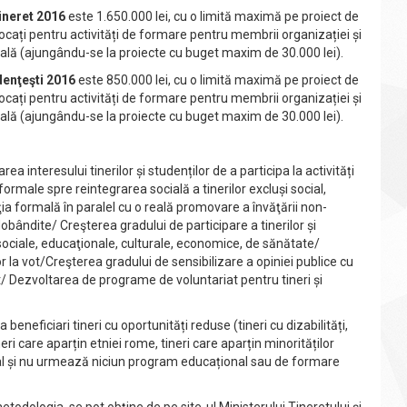
ineret 2016
este 1.650.000 lei, cu o limită maximă pe proiect de
alocați pentru activități de formare pentru membrii organizației și
nală (ajungându-se la proiecte cu buget maxim de 30.000 lei).
denţeşti 2016
este 850.000 lei, cu o limită maximă pe proiect de
alocați pentru activități de formare pentru membrii organizației și
nală (ajungându-se la proiecte cu buget maxim de 30.000 lei).
 interesului tinerilor și studenților de a participa la activități
rmale spre reintegrarea socială a tinerilor excluși social,
ţia formală în paralel cu o reală promovare a învăţării non-
bândite/ Creşterea gradului de participare a tinerilor și
 sociale, educaţionale, culturale, economice, de sănătate/
or la vot/Creşterea gradului de sensibilizare a opiniei publice cu
iat/ Dezvoltarea de programe de voluntariat pentru tineri și
beneficiari tineri cu oportunități reduse (tineri cu dizabilități,
eri care aparțin etniei rome, tineri care aparțin minorităților
ional și nu urmează niciun program educațional sau de formare