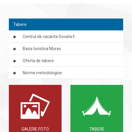
Tabere
Centrul de vacanta Sovata II
Baza turistica Mures
Oferta de tabere
Norme metodologice
GALERIE FOTO
TABERE