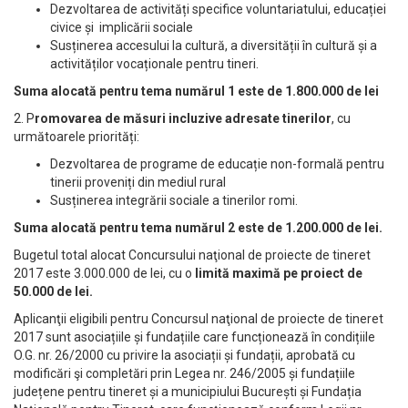
Dezvoltarea de activități specifice voluntariatului, educației
civice și implicării sociale
Susținerea accesului la cultură, a diversității în cultură și a
activităților vocaționale pentru tineri.
Suma alocată pentru tema numărul 1 este de 1.800.000 de lei
2. P
romovarea de măsuri incluzive adresate tinerilor
, cu
următoarele priorități:
Dezvoltarea de programe de educație non-formală pentru
tinerii proveniți din mediul rural
Susținerea integrării sociale a tinerilor romi.
Suma alocată pentru tema numărul 2 este de 1.200.000 de lei.
Bugetul total alocat Concursului naţional de proiecte de tineret
2017 este 3.000.000 de lei, cu o
limită maximă pe proiect de
50.000 de lei.
Aplicanţii eligibili pentru Concursul naţional de proiecte de tineret
2017 sunt asociațiile și fundațiile care funcționează în condițiile
O.G. nr. 26/2000 cu privire la asociații și fundații, aprobată cu
modificări şi completări prin Legea nr. 246/2005 și fundațiile
județene pentru tineret și a municipiului București și Fundația