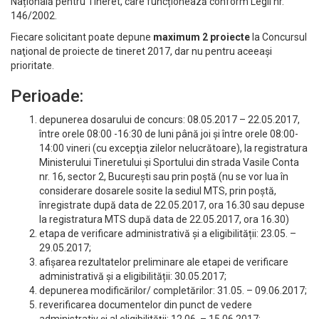
Națională pentru Tineret, care funcționează conform Legii nr.
146/2002.
Fiecare solicitant poate depune
maximum 2 proiecte
la Concursul
naţional de proiecte de tineret 2017, dar nu pentru aceeași
prioritate.
Perioade:
depunerea dosarului de concurs: 08.05.2017 – 22.05.2017,
între orele 08:00 -16:30 de luni până joi și între orele 08:00-
14:00 vineri (cu excepţia zilelor nelucrătoare), la registratura
Ministerului Tineretului și Sportului din strada Vasile Conta
nr. 16, sector 2, București sau prin poștă (nu se vor lua în
considerare dosarele sosite la sediul MTS, prin poștă,
înregistrate după data de 22.05.2017, ora 16.30 sau depuse
la registratura MTS după data de 22.05.2017, ora 16.30)
etapa de verificare administrativă și a eligibilității: 23.05. –
29.05.2017;
afișarea rezultatelor preliminare ale etapei de verificare
administrativă și a eligibilității: 30.05.2017;
depunerea modificărilor/ completărilor: 31.05. – 09.06.2017;
reverificarea documentelor din punct de vedere