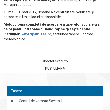
Mureș în perioada
16 mai – 31mai 2017, urmând a fi centralizate, verificate şi
aprobate în limita locurilor disponibile.
Metodologia completă de acordare a taberelor sociale şi a
celor pentru persoane cu handicap se găseşte pe site-ul
instituției:
www.djstmures.ro
, secțiunea tabere – norme
metodologice.
Director executiv
RUS IULIANA
Tabere
Centrul de vacanta Sovata II