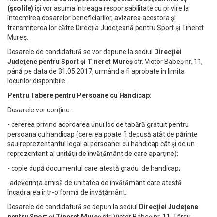
(şcolile)
îşi vor asuma întreaga responsabilitate cu privire la
întocmirea dosarelor beneficiarilor, avizarea acestora şi
transmiterea lor către Direcţia Judeţeană pentru Sport şi Tineret
Mureș.
Dosarele de candidatură se vor depune la sediul
Direcţiei
Judeţene pentru Sport şi Tineret Mureș
str. Victor Babeș nr. 11,
până pe data de 31.05.2017, urmând a fi aprobate în limita
locurilor disponibile.
Pentru Tabere pentru Persoane cu Handicap:
Dosarele vor conţine:
- cererea privind acordarea unui loc de tabără gratuit pentru
persoana cu handicap (cererea poate fi depusă atât de părinte
sau reprezentantul legal al persoanei cu handicap cât şi de un
reprezentant al unităţii de învăţământ de care aparţine);
- copie după documentul care atestă gradul de handicap;
-adeverinţa emisă de unitatea de învăţământ care atestă
încadrarea într-o formă de învăţământ.
Dosarele de candidatură se depun la sediul
Direcţiei Judeţene
pentru Sport şi Tineret Mureș
str. Victor Babeș nr. 11, Târgu