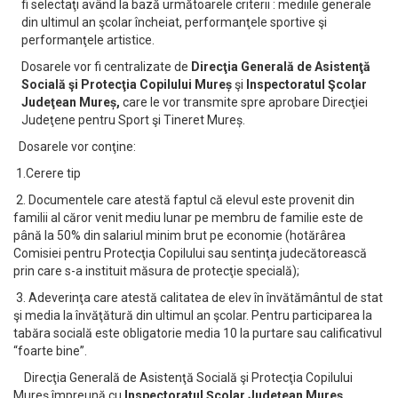
fi selectaţi având la bază următoarele criterii : mediile generale
din ultimul an şcolar încheiat, performanţele sportive şi
performanţele artistice.
Dosarele vor fi centralizate de
Direcţia Generală de Asistenţă
Socială şi Protecţia Copilului Mureș
şi
Inspectoratul Şcolar
Judeţean Mureș,
care le vor transmite spre aprobare Direcţiei
Judeţene pentru Sport şi Tineret Mureș.
Dosarele vor conţine:
1.Cerere tip
2. Documentele care atestă faptul că elevul este provenit din
familii al căror venit mediu lunar pe membru de familie este de
până la 50% din salariul minim brut pe economie (hotărârea
Comisiei pentru Protecţia Copilului sau sentinţa judecătorească
prin care s-a instituit măsura de protecţie specială);
3. Adeverinţa care atestă calitatea de elev în învătământul de stat
şi media la învăţătură din ultimul an şcolar. Pentru participarea la
tabăra socială este obligatorie media 10 la purtare sau calificativul
“foarte bine”.
Direcţia Generală de Asistenţă Socială şi Protecţia Copilului
Mureș împreună cu
Inspectoratul Şcolar Judeţean Mureș