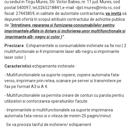
cu sediul in Tirgu Mures, Str. Victor Babes, nr. 11 jud. Mures, cod
postal 540097, tel,0265218841,e-mail
-djst.mures@mts.ro
, cod
fiscal: 27443859, in calitate de autoritate contractanta,
va invită
să
depuneti ofertă în scopul atribuirii contractului de achizitie publica
de
“
Intretinere, repararea si furnizarea consumabilelor pentru
imprimantele aflate in dotare si inchirierea unor multifunctionale si
imprimante alb- negru si color
)”
.
Precizare
: Echipamentele si consumabilele inchiriate sa fie noi ( 2
multifunctionale si 4 imprimante laser alb-negru si imprimante
laser color )
Caracteristici
echipamente inchiriate :
- Multifunctionalele sa suporte copiere, copiere automata fata-
verso, imprimare prin retea, scanare pe server si transmitere pe
fax pe format A3 si A 4.
- Multifunctionalele sa permita creare de conturi cu parola pentru
utilizatori si contorizarea operatiunilor facute.
- Imprimantele si multifunctionalele sa suporte imprimarea
automata fata-verso si o viteza de minim 25 pagini/minut.
Se va preciza tariful de inchiriere/ echipament