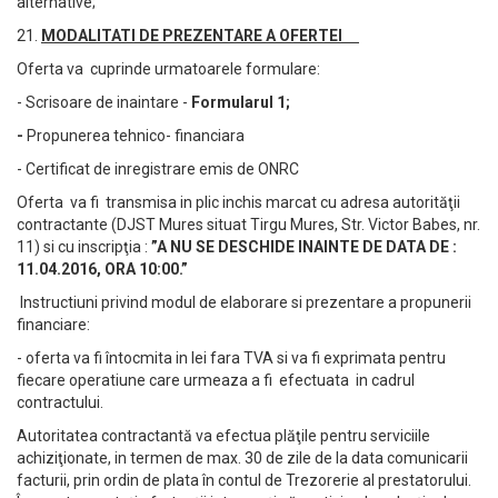
alternative;
21.
MODALITATI DE PREZENTARE A OFERTEI
Oferta va cuprinde urmatoarele formulare:
- Scrisoare de inaintare -
Formularul 1;
-
Propunerea tehnico- financiara
- Certificat de inregistrare emis de ONRC
Oferta va fi transmisa in plic inchis marcat cu adresa autorităţii
contractante (DJST Mures situat Tirgu Mures, Str. Victor Babes, nr.
11) si cu inscripţia :
”A NU SE DESCHIDE INAINTE DE DATA DE :
11.04.2016, ORA 10:00.”
Instructiuni privind modul de elaborare si prezentare a propunerii
financiare:
- oferta va fi întocmita in lei fara TVA si va fi exprimata pentru
fiecare operatiune care urmeaza a fi efectuata in cadrul
contractului.
Autoritatea contractantă va efectua plăţile pentru serviciile
achiziţionate, in termen de max. 30 de zile de la data comunicarii
facturii, prin ordin de plata în contul de Trezorerie al prestatorului.