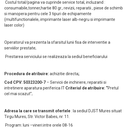
Costul total/pagina va cuprinde service total, incluzand :
consumabile,tonner,hartie 80 gr., revizii, reparatii , piese de schimb
si manopera pentru cele 3 tipuri de echipamente
(multifunctionalele, imprimante laser alb-negru si imprimante
laser color)
Operatorul va prezenta la sfarsitul lunii fisa de interventie a
serviiilor prestate;
Prestarea serviciului se realizeaza la sediul beneficiarului
Procedura de atribuire:
achizitie directa
;
Cod CPV: 50323200-7
– Servicii de inchiriere, reparatii si
intretinere aparatura periferica IT
Criteriul de atribuire: “
Pretul
cel mai scazut”;
Adresa la care se transmit ofertele
: la sediul DJST Mures situat
Tirgu Mures, Str. Victor Babes, nr. 11.
Program: luni –vineri:intre orele 08-16