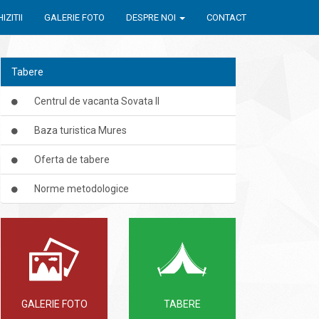
IZITII
GALERIE FOTO
DESPRE NOI
CONTACT
Tabere
Centrul de vacanta Sovata II
Baza turistica Mures
Oferta de tabere
Norme metodologice
GALERIE FOTO
TABERE