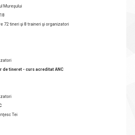
ul Mureşului
018
 72 tineri şi 8 traineri şi organizatori
izatori
 de tineret - curs acreditat ANC
izatori
C
enţesc Tei