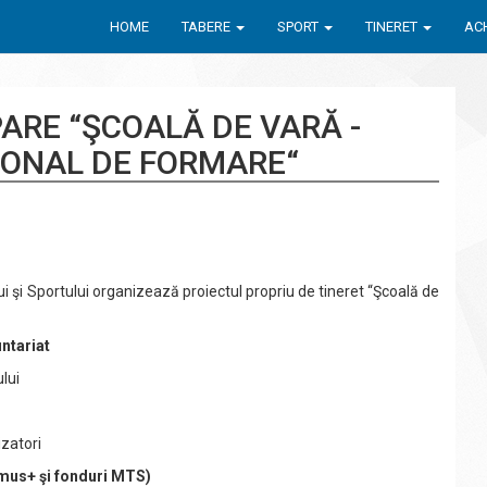
HOME
TABERE
SPORT
TINERET
ACH
ARE “ŞCOALĂ DE VARĂ -
ONAL DE FORMARE“
ui şi Sportului organizează proiectul propriu de tineret “Şcoală de
untariat
lui
izatori
asmus+ şi fonduri MTS)