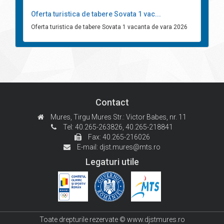
Oferta turistica de tabere Sovata 1 vac...
Oferta turistica de tabere Sovata 1 vacanta de vara 2026
Contact
Mures, Tirgu Mures
Str.: Victor Babes, nr. 11
Tel: 40.265-263826,
40.265-218841
Fax: 40.265-216026
E-mail:
djst.mures@mts.ro
Legaturi utile
Toate drepturile rezervate © www.djstmures.ro