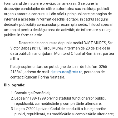
Formularul de înscriere prevăzut în anexa nr. 3 se pune la
dispoziţie candidaţilor de către autoritatea sau instituţia publică
organizatoare a concursului din oficiu, prin publicare pe pagina de
internet a acesteia în format deschis, editabil, în cadrul secţiunii
dedicate publicităţii concursului, precum şi la sediu, în locul special
amenajat pentru desfăşurarea de activităţi de informare şi relaţii
publice, în format letric.
Dosarele de concurs se depun la sediul DJST MURES, Str.
Victor Babeş nr.11, Târgu Mureş in termen de 20 de zile de la
data publicării anunţului in Monitorul Oficial al României, partea
a III-a.
Relaţii suplimentare se pot obţine de la nr. de telefon: 0265-
218841, adresa de mail:
djst.mures@mts.ro
, persoana de
contact: Runcan Florina Nastasia.
Bibliografie:
Constituţia României;
Legea nr.188/1999 privind statulul funcţionarilor publici,
republicată, cu modificările şi completările ulterioare;
Legea 7/2004 privind Codul de conduită a funcţionarilor
publici, republicată, cu modificările şi completările ulterioare;