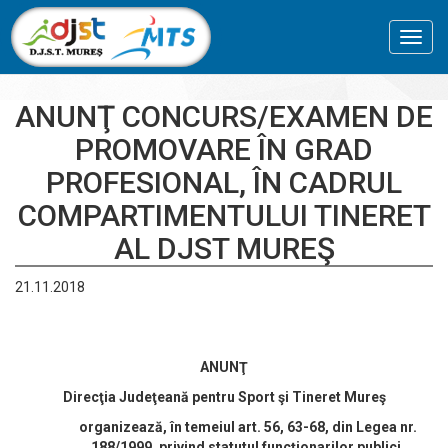
Toggl
navig
ANUNŢ CONCURS/EXAMEN DE
PROMOVARE ÎN GRAD
PROFESIONAL, ÎN CADRUL
COMPARTIMENTULUI TINERET
AL DJST MUREŞ
21.11.2018
ANUNŢ
Direcţia Judeţeană pentru Sport şi Tineret Mureş
organizează, în temeiul art. 56, 63-68, din Legea nr.
188/1999, privind statutul funcţionarilor publici,