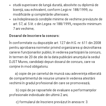
studii superioare de lungă durată, absolvite cu diplomă de
licenţă, sau echivalent, conform Legii nr. 188/1999, cu
modificările şi completările ulterioare;
sa îndeplinească condiţiile minime de vechime prevăzute de
art. 57, al. 5 lit. c din Legea nr.188/1999
,
respectiv minimum
7 ani vechime;
Dosarul de înscriere la concurs:
În conformitate cu dispoziţiile art. 127 din H.G. nr. 611 din 2008
pentru aprobarea normelor privind organizarea şi dezvoltarea
carierei funcţionarilor publici, în vederea participării la concurs,
în termen de 20 de zile de la data publicării anunţului la sediul
DJST Mures, candidaţii depun dosarul de concurs, care va
conţine în mod obligatoriu:
a) copie de pe carnetul de muncă sau adeverinţa eliberată
de compartimentul de resurse umane în vederea atestării
vechimii în gradul profesional din care se promovează;
b) copii de pe rapoartele de evaluare a performanţelor
profesionale individuale din ultimii 2 ani;
c) formularul de înscriere prevăzut în anexa nr. 3.