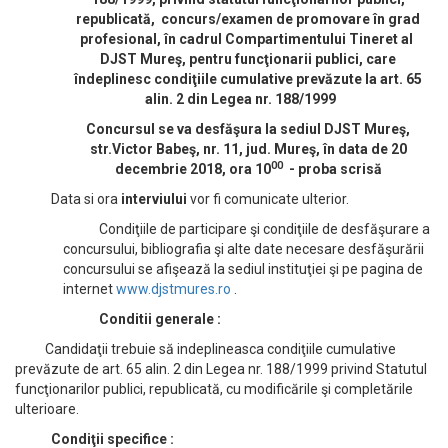
republicată, concurs/examen de promovare în grad
profesional, în cadrul Compartimentului Tineret al
DJST Mureş, pentru funcţionarii publici, care
îndeplinesc condiţiile cumulative prevăzute la art. 65
alin. 2 din Legea nr. 188/1999
Concursul se va desfăşura la sediul DJST Mureş,
str.Victor Babeş, nr. 11, jud. Mureş, în data de 20
00
decembrie 2018, ora 10
- proba scrisă
Data si ora
interviului
vor fi comunicate ulterior.
Condiţiile de participare şi condiţiile de desfăşurare a
concursului, bibliografia şi alte date necesare desfăşurării
concursului se afişează la sediul instituţiei şi pe pagina de
internet
www.djstmures.ro
.
Conditii generale :
Candidaţii trebuie să indeplineasca condiţiile cumulative
prevăzute de art. 65 alin. 2 din Legea nr. 188/1999 privind Statutul
funcţionarilor publici, republicată, cu modificările şi completările
ulterioare.
Condiţii specifice :