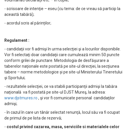
voluntariat/declaraţii etc. – în copie;
- scrisoare de intenţie – eseu (cu tema: de ce vreau să particip la
această tabără);
- acordul scris al părinților;
Regulament :
- candidaţii vor fi admişi în urma selecţiei şi a locurilor disponibile.
Vor fi selectaţi doar candidaţii care cumulează minim 50 puncte
conform grilei de punctare. Metodologia de desfăşurare a
taberelor naţionale este postată pe site-ul direcţiei, la secţiunea
tabere – norme metodologice și pe site-ul Ministerului Tineretului
şi Sportului;
- rezultatele selecţiei, ce va stabili participanţii admişi la tabăra
naţională va fi postată pe site-ul DJST Mureş, la adresa:
www.djstmures.ro
, şi vor fi comunicate personal candidaţilor
admişi;
- în cazul în care un tânăr selectat renunţă, locul său va fi ocupat
de primul de pe lista de rezervă;
-
costul privind cazarea, masa, serviciile si materialele celor