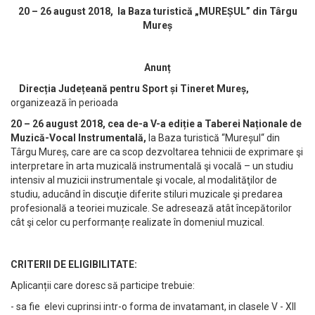
20 – 26 august 2018, la Baza turistică „MUREȘUL” din Târgu
Mureș
Anunț
Direcția Județeană pentru Sport și Tineret Mureș,
organizează în perioada
20 – 26 august 2018, cea de-a V-a ediție a Taberei Naționale de
Muzică-Vocal Instrumentală,
la Baza turistică “Mureșul“ din
Târgu Mureș, care are ca scop dezvoltarea tehnicii de exprimare şi
interpretare în arta muzicală instrumentală şi vocală – un studiu
intensiv al muzicii instrumentale şi vocale, al modalităţilor de
studiu, aducând în discuţie diferite stiluri muzicale şi predarea
profesională a teoriei muzicale. Se adresează atât începătorilor
cât şi celor cu performanțe realizate în domeniul muzical.
CRITERII DE ELIGIBILITATE:
Aplicanții care doresc să participe trebuie:
- sa fie elevi cuprinsi intr-o forma de invatamant, in clasele V - XII