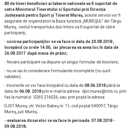
80 de tineri beneficiari ai taberei nationale va fi suportat de
catre Ministerul Tineretului si Sportului prin Direcția
Județeană pentru Sport și Tineret Mureș,
aceste servicii vor fi
asigurate de organizatori la Baza turistică „MUREŞUL” din Târgu
Mureş, costul transportului dus-întors va fi suportat de către
participanţi;
-
sosirea participanţilor se va face in data de 20.08.2018 ,
începând cu orele 14.00, iar plecarea va avea loc în data de
26.08.2017 după masa de prânz;
- fiecare participant va depune un singur formular de înscriere;
- nu se iau în considerare formularele incomplete (nu sunt
validate);
- înscrierile se vor face începând cu data de
08.06.2018
până la
data de
06.08. 2018
prin e-mail la adresa :
djst.mures@mts.ro
, prin
fax la numărul: 0265 216026, sau prin poştă la adresa:
DJST Mureş, str. Victor Babeş nr. 11, cod poştal 540097, Târgu
Mureş, jud. Mureş;
- evaluarea dosarelor se va face în perioada 07.08.2018 -
09.08.2018;