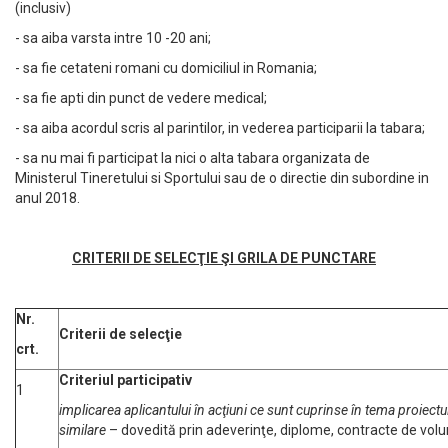
(inclusiv)
- sa aiba varsta intre 10 -20 ani;
- sa fie cetateni romani cu domiciliul in Romania;
- sa fie apti din punct de vedere medical;
- sa aiba acordul scris al parintilor, in vederea participarii la tabara;
- sa nu mai fi participat la nici o alta tabara organizata de
Ministerul Tineretului si Sportului sau de o directie din subordine in
anul 2018.
CRITERII
DE SELEC
ŢIE Ş
I GRILA DE PUNCTARE
Nr.
Criterii de selecţie
crt.
Criteriul participativ
1
implicarea aplicantului în acţiuni ce sunt cuprinse în tema proiectu
similare
– dovedită prin adeverinţe, diplome, contracte de volu