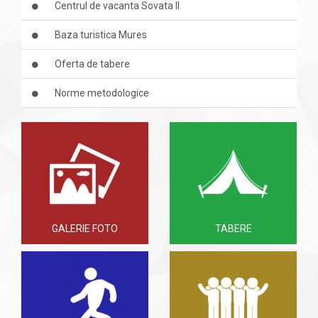
Centrul de vacanta Sovata II
Baza turistica Mures
Oferta de tabere
Norme metodologice
GALERIE FOTO
TABERE