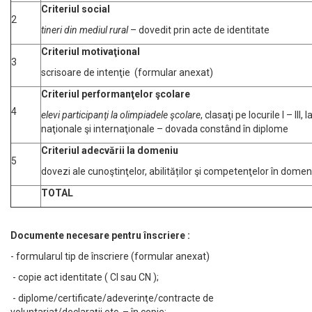
Criteriul social
2
tineri din mediul rural
– dovedit prin acte de identitate
Criteriul motivaţ
ional
3
scrisoare de intenţie (formular anexat)
Criteriul performanţelor ş
colare
4
elevi participan
ţi la olimpiadele ş
colare
, clasaţi pe locurile I – III, 
naţionale şi internaţionale – dovada constând în diplome
Criteriul adecvării la domeniu
5
dovezi ale cunoştinţelor, abilităților şi competenţelor în domen
TOTAL
Documente necesare pentru înscriere :
- formularul tip de înscriere (formular anexat)
- copie act identitate ( CI sau CN );
- diplome/certificate/adeverinţe/contracte de