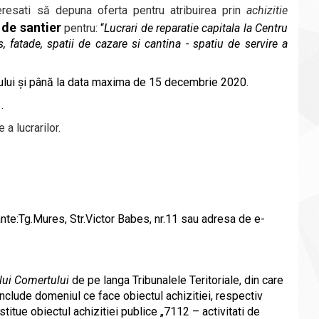
teresati să depuna oferta
pentru
atribuirea prin
achizitie
e de santier
pentru:
“
Lucrari de reparatie capitala la Centru
, fatade, spatii de cazare si cantina - spatiu de servire a
ului și până la data maxima de 15 decembrie 2020.
.
a lucrarilor
.
ante:Tg.Mures, Str.Victor Babes, nr.11 sau
adresa de e-
ului Comertului
de pe langa Tribunalele Teritoriale, din care
include domeniul ce face obiectul achizitiei,
respectiv
itue obiectul achizitiei publice „7112 – activitati de