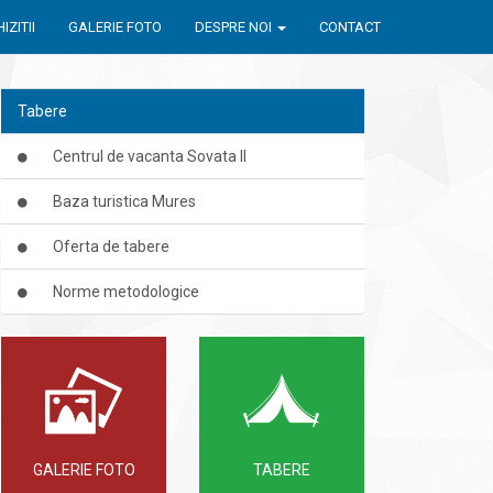
IZITII
GALERIE FOTO
DESPRE NOI
CONTACT
Tabere
Centrul de vacanta Sovata II
Baza turistica Mures
Oferta de tabere
Norme metodologice
GALERIE FOTO
TABERE