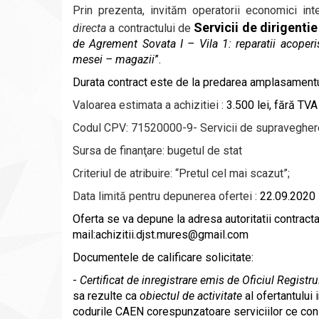
Prin prezenta,
invităm operatorii economici in
Servicii de dirigenti
directa
a contractului de
de Agrement Sovata I – Vila 1: reparatii acoperis
mesei – magazii
”.
Durata contract este de la predarea amplasament
Valoarea estimata a achizitiei :
3.500
lei, fără TVA 
Codul CPV:
7
1520000-9- Servicii de supraveghere 
Sursa de finanţare:
bugetul de stat
Criteriul de atribuire: “Pretul cel mai scazut”;
Data limită pentru depunerea ofertei :
22.09.2020
Oferta se va depun
e la adresa
autoritatii contract
mail:
achizitii.djst.mures@gmail.com
Documentele de calificare solicitate:
-
Certificat de inregistrare emis de Oficiul Registr
sa rezulte ca
obiectul de activitate
al ofertantului 
codurile CAEN corespunzatoare serviciilor ce const